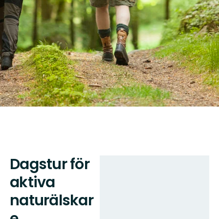
Dagstur för
Karta
aktiva
naturälskar
e