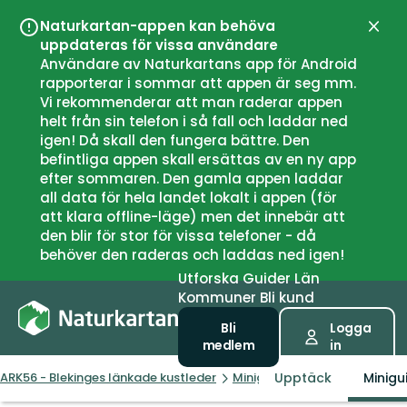
Naturkartan-appen kan behöva
Stän
uppdateras för vissa användare
Användare av Naturkartans app för Android
rapporterar i sommar att appen är seg mm.
Vi rekommenderar att man raderar appen
helt från sin telefon i så fall och laddar ned
igen! Då skall den fungera bättre. Den
befintliga appen skall ersättas av en ny app
efter sommaren. Den gamla appen laddar
all data för hela landet lokalt i appen (för
att klara offline-läge) men det innebär att
den blir för stor för vissa telefoner - då
behöver den raderas och laddas ned igen!
Utforska
Guider
Län
Kommuner
Bli kund
Bli
Logga
medlem
in
Upptäck
Minigu
ARK56 - Blekinges länkade kustleder
Miniguider
Dagstur för akt