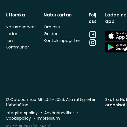
Utforska
Naturkartan
Följ
Ladda ner
oss
app
Naturreservat
Om oss
Facebook
App
Leder
Guider
Store
Län
Kontaktuppgifter
Instagram
App
Kommuner
Store
© Outdoormap AB 2014-2026. Alla rättigheter
Skaffa Natu
förbehållna.
organisat
Integritetspolicy
Användarvillkor
Cookiepolicy
Impressum
phx-sto-01 · 26.7.1 (449747a8c)