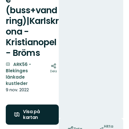
(buss+vand
ring)|Karlskr
ona -
Kristianopel
- Bröms
ARK56 -
Blekinges
Dela
länkade
kustleder
9 nov. 2022
Visa på
kartan
Åtgärder
Hitta
Dela