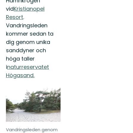
Hamnkrogen
vid
Kristianopel
Resort
.
Vandringsleden
kommer sedan ta
dig genom unika
sanddyner och
höga taller
i
naturreservatet
Högasand.
Vandringsleden genom