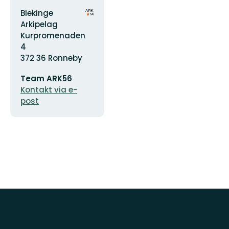
Adress
Organisationens
Blekinge
logotyp
Arkipelag
Kurpromenaden
4
372 36 Ronneby
E-
Team ARK56
postadress
Kontakt via e-
post