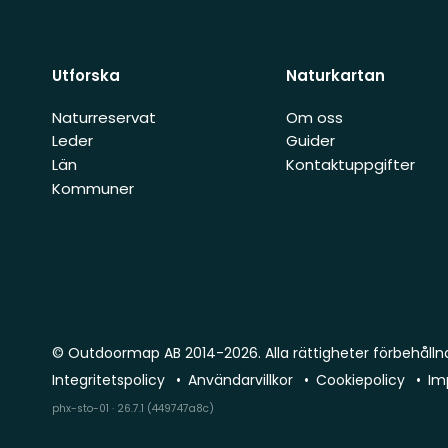
Utforska
Naturkartan
Naturreservat
Om oss
Leder
Guider
Län
Kontaktuppgifter
Kommuner
© Outdoormap AB 2014-2026. Alla rättigheter förbehålln
Integritetspolicy
Användarvillkor
Cookiepolicy
Im
phx-sto-01 · 26.7.1 (449747a8c)