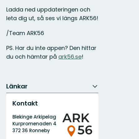
Ladda ned uppdateringen och
leta dig ut, så ses vi längs ARK56!
/Team ARK56
PS. Har du inte appen? Den hittar
du och hämtar på
ark56.se
!
Länkar
Kontakt
Adress
Organisationens
Blekinge Arkipelag
logotyp
Kurpromenaden 4
372 36 Ronneby
E-