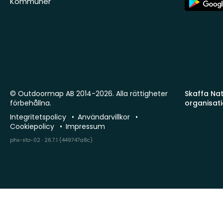
Kommuner
Store
© Outdoormap AB 2014-2026. Alla rättigheter
Skaffa Natu
förbehållna.
organisat
Integritetspolicy
Användarvillkor
Cookiepolicy
Impressum
phx-sto-02 · 26.7.1 (449747a8c)