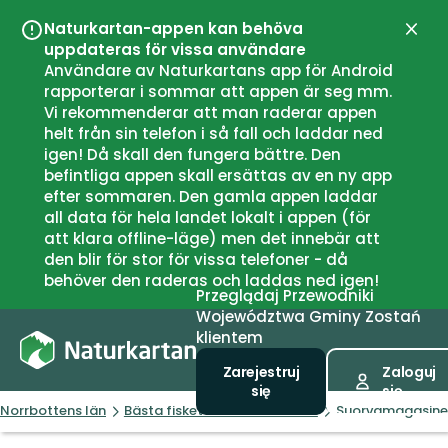
Naturkartan-appen kan behöva
Zamk
uppdateras för vissa användare
Användare av Naturkartans app för Android
rapporterar i sommar att appen är seg mm.
Vi rekommenderar att man raderar appen
helt från sin telefon i så fall och laddar ned
igen! Då skall den fungera bättre. Den
befintliga appen skall ersättas av en ny app
efter sommaren. Den gamla appen laddar
all data för hela landet lokalt i appen (för
att klara offline-läge) men det innebär att
den blir för stor för vissa telefoner - då
behöver den raderas och laddas ned igen!
Przeglądaj
Przewodniki
Województwa
Gminy
Zostań
klientem
Zarejestruj
Zaloguj
się
się
Norrbottens län
Bästa fisket i Norrbottens län
Suorvamagasine