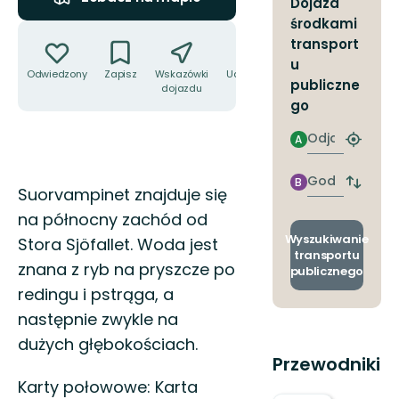
Dojazd
środkami
Akcje
transport
u
Odwiedzony
Zapisz
Wskazówki
Udostępnij
publiczne
dojazdu
go
Odjazd
A
Znajdź
najbliżs
przyst
Godzinie
B
Zmian
Opis
Suorvampinet znajduje się
przyjazdu
przyst
na północny zachód od
odjazd
i
Wyszukiwanie
Stora Sjöfallet. Woda jest
przyjaz
transportu
znana z ryb na pryszcze po
publicznego
redingu i pstrąga, a
następnie zwykle na
dużych głębokościach.
Przewodniki
Karty połowowe: Karta