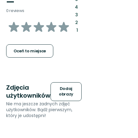
—
:
4
0 reviews
:
3
z
:
2
:
1
5
gwiazdek
Oceń to miejsce
Zdjęcia
Dodaj
użytkowników
obrazy
Nie ma jeszcze żadnych zdjęć
użytkowników. Bądź pierwszym,
który je udostępni!