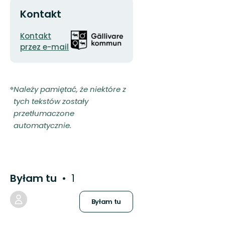
Kontakt
Adres
Logotyp
Kontakt
e-
organizacji
przez e-mail
mail
Należy pamiętać, że niektóre z
tych tekstów zostały
przetłumaczone
automatycznie.
Byłam tu
1
Byłam tu