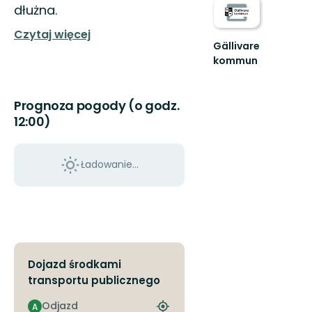
dłużna.
Czytaj więcej
Gällivare
kommun
Välkommen
till
Gällivares
Prognoza pogody (o godz.
fantastiska
12:00)
natur!
Ładowanie...
Dojazd środkami
transportu publicznego
Odjazd
A
Znajdź