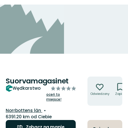
Suorvamagasinet
Akcje
z
Wędkarstwo
5
Odwiedzony
Zapisz
oceń to
miejsce!
gwiazdek
Województwo:
Norrbottens län
6391.20 km od Ciebie
Zobacz na mapie