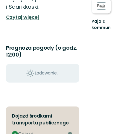
i Saarikkoski.
Czytaj więcej
Pajala
kommun
Välkommen
till
Pajala
Prognoza pogody (o godz.
kommuns
12:00)
fantastiska
natur!!
Ładowanie...
Dojazd środkami
transportu publicznego
Odjazd