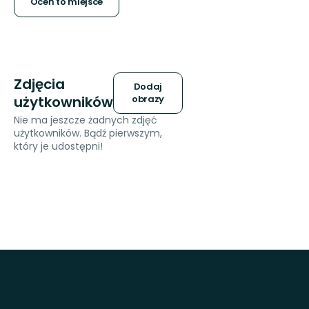
gwiazdek
Oceń to miejsce
Zdjęcia
Dodaj
użytkowników
obrazy
Nie ma jeszcze żadnych zdjęć
użytkowników. Bądź pierwszym,
który je udostępni!