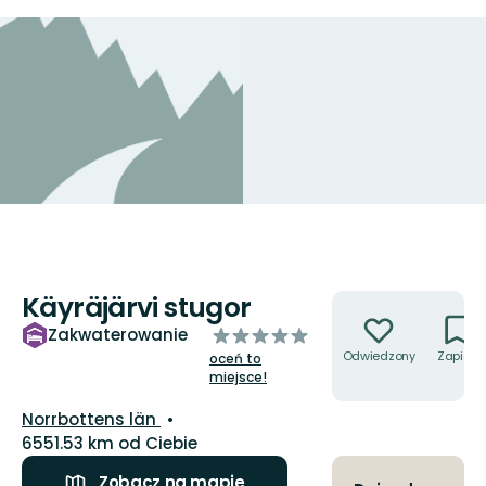
Käyräjärvi stugor
Akcje
z
Zakwaterowanie
5
Odwiedzony
Zapisz
oceń to
gwiazdek
miejsce!
Województwo:
Norrbottens län
6551.53 km od Ciebie
Zobacz na mapie