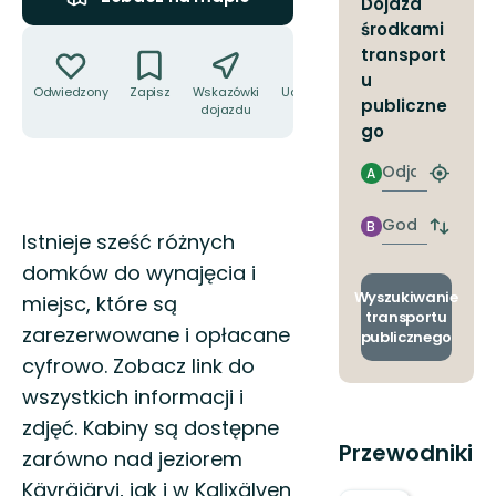
Dojazd
środkami
Akcje
transport
u
Odwiedzony
Zapisz
Wskazówki
Udostępnij
publiczne
dojazdu
go
Odjazd
A
Znajdź
najbliżs
przyst
Godzinie
B
Zmian
Opis
Istnieje sześć różnych
przyjazdu
przyst
domków do wynajęcia i
odjazd
i
Wyszukiwanie
miejsc, które są
przyjaz
transportu
zarezerwowane i opłacane
publicznego
cyfrowo. Zobacz link do
wszystkich informacji i
zdjęć. Kabiny są dostępne
Przewodniki
zarówno nad jeziorem
Käyräjärvi, jak i w Kalixälven