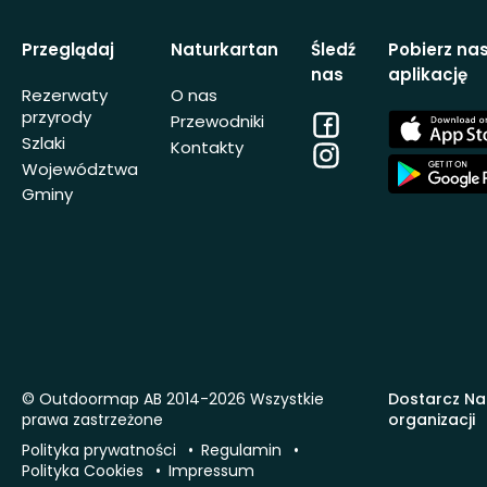
Przeglądaj
Naturkartan
Śledź
Pobierz na
nas
aplikację
Rezerwaty
O nas
przyrody
Facebook
App
Przewodniki
Store
Szlaki
Kontakty
Instagram
App
Województwa
Store
Gminy
© Outdoormap AB 2014-2026 Wszystkie
Dostarcz Na
prawa zastrzeżone
organizacji
Polityka prywatności
Regulamin
Polityka Cookies
Impressum