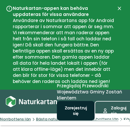
Naturkartan-appen kan behöva
Zamk
uppdateras för vissa användare
Användare av Naturkartans app för Android
rapporterar i sommar att appen är seg mm.
Vi rekommenderar att man raderar appen
helt från sin telefon i så fall och laddar ned
igen! Då skall den fungera bättre. Den
befintliga appen skall ersättas av en ny app
efter sommaren. Den gamla appen laddar
all data för hela landet lokalt i appen (för
att klara offline-läge) men det innebär att
den blir för stor för vissa telefoner - då
behöver den raderas och laddas ned igen!
Przeglądaj
Przewodniki
Województwa
Gminy
Zostań
klientem
Zarejestruj
Zaloguj
się
się
Norrbottens län
Bästa naturnära boendet i Norrbottens län
Käy