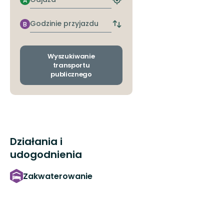
A
Znajdź
najbliższy
przystanek
Godzinie
B
Zmiana
przyjazdu
przystanków
odjazdu
i
Wyszukiwanie
przyjazdu
transportu
publicznego
Działania i
udogodnienia
Zakwaterowanie