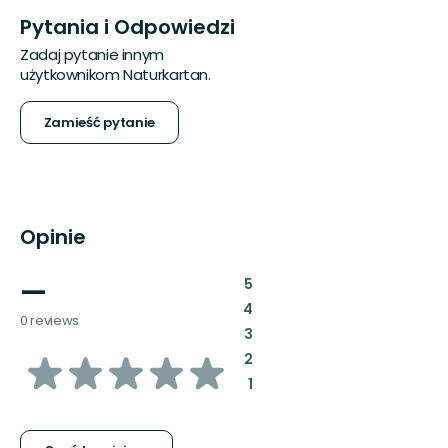
Pytania i Odpowiedzi
Zadaj pytanie innym
użytkownikom Naturkartan.
Zamieść pytanie
Opinie
—
:
5
:
4
0 reviews
:
3
z
:
2
:
1
5