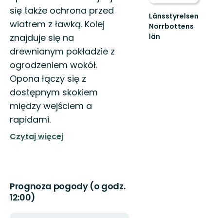
się także ochrona przed
Länsstyrelsen
wiatrem z ławką. Kolej
Norrbottens
znajduje się na
län
Välkommen
drewnianym pokładzie z
ut
ogrodzeniem wokół.
i
Norrbottens
Opona łączy się z
natur!
dostępnym skokiem
między wejściem a
rapidami.
Czytaj więcej
Prognoza pogody (o godz.
12:00)