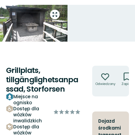
Przejdź
do
trybu
pełnoekranowego
Grillplats,
Akcje
tillgänglighetsanpa
Odwiedzony
Zapisz
ssad, Storforsen
Miejsce na
ognisko
Dostęp dla
z
wózków
5
inwalidzkich
Dojazd
gwiazdek
Dostęp dla
środkami
wózków
transport