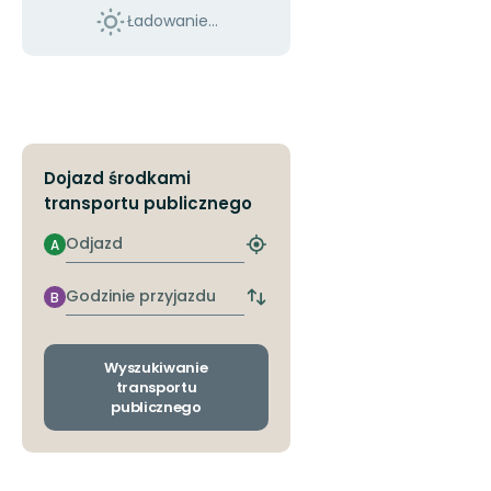
Ładowanie...
Dojazd środkami
transportu publicznego
Odjazd
A
Znajdź
najbliższy
przystanek
Godzinie
B
Zmiana
przyjazdu
przystanków
odjazdu
i
Wyszukiwanie
przyjazdu
transportu
publicznego