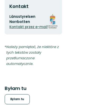
Kontakt
Adres
Logotyp
Länsstyrelsen
e-
organizacji
Norrbotten
mail
Kontakt przez e-mail
Należy pamiętać, że niektóre z
tych tekstów zostały
przetłumaczone
automatycznie.
Byłam tu
Byłam tu