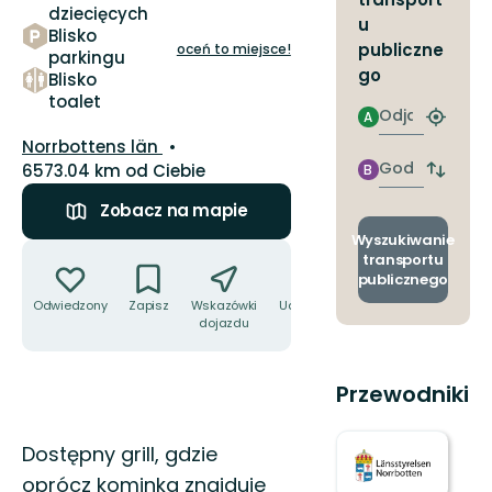
dziecięcych
u
Blisko
publiczne
oceń to miejsce!
parkingu
go
Blisko
toalet
Odjazd
A
Znajdź
Województwo:
najbliżs
Norrbottens län
przyst
Godzinie
6573.04 km od Ciebie
B
Zmian
przyjazdu
przyst
Zobacz na mapie
odjazd
i
Wyszukiwanie
Akcje
przyjaz
transportu
publicznego
Odwiedzony
Zapisz
Wskazówki
Udostępnij
dojazdu
Przewodniki
Opis
Dostępny grill, gdzie
oprócz kominka znajduje