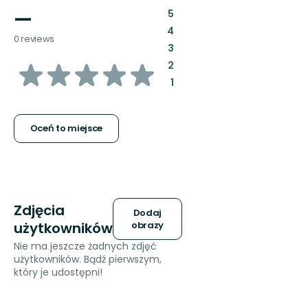
—
:
5
:
4
0 reviews
:
3
z
:
2
:
1
5
gwiazdek
Oceń to miejsce
Zdjęcia
Dodaj
użytkowników
obrazy
Nie ma jeszcze żadnych zdjęć
użytkowników. Bądź pierwszym,
który je udostępni!