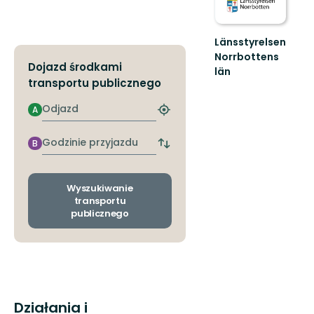
Länsstyrelsen
Norrbottens
Dojazd środkami
län
transportu publicznego
Välkommen
ut
Odjazd
A
i
Znajdź
Norrbottens
najbliższy
natur!
przystanek
Godzinie
B
Zmiana
przyjazdu
przystanków
odjazdu
i
Wyszukiwanie
przyjazdu
transportu
publicznego
Działania i