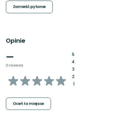
Zamieść pytanie
Opinie
—
:
5
:
4
0 reviews
:
3
z
:
2
:
1
5
gwiazdek
Oceń to miejsce