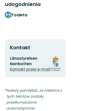
udogodnienia
Toaleta
Kontakt
Adres
Logotyp
Länsstyrelsen
e-
organizacji
Norrbotten
mail
Kontakt przez e-mail
Należy pamiętać, że niektóre z
tych tekstów zostały
przetłumaczone
automatycznie.