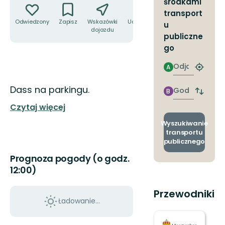
środkami
transport
Odwiedzony
Zapisz
Wskazówki
Udostępnij
u
dojazdu
publiczne
go
Odjazd
A
Znajdź
najbliżs
Opis
Dass na parkingu.
przyst
Godzinie
B
Zmian
przyjazdu
przyst
Czytaj więcej
odjazd
i
Wyszukiwanie
przyjaz
transportu
publicznego
Prognoza pogody (o godz.
12:00)
Przewodniki
Ładowanie...