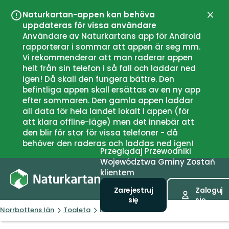
Naturkartan-appen kan behöva
Zamk
uppdateras för vissa användare
Användare av Naturkartans app för Android
rapporterar i sommar att appen är seg mm.
Vi rekommenderar att man raderar appen
helt från sin telefon i så fall och laddar ned
igen! Då skall den fungera bättre. Den
befintliga appen skall ersättas av en ny app
efter sommaren. Den gamla appen laddar
all data för hela landet lokalt i appen (för
att klara offline-läge) men det innebär att
den blir för stor för vissa telefoner - då
behöver den raderas och laddas ned igen!
Przeglądaj
Przewodniki
Województwa
Gminy
Zostań
klientem
Zarejestruj
Zaloguj
się
się
Norrbottens län
Toaleta
Dass Reivo