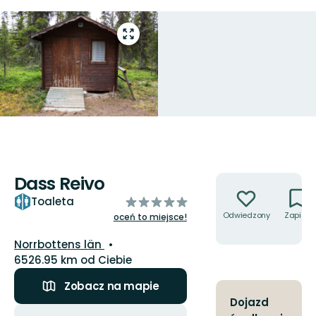
Przejdź
do
trybu
pełnoekranowego
Dass Reivo
Akcje
z
Toaleta
5
Odwiedzony
Zapisz
oceń to miejsce!
gwiazdek
Województwo:
Norrbottens län
6526.95 km od Ciebie
Zobacz na mapie
Dojazd
Akcje