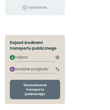
Ładowanie...
Dojazd środkami
transportu publicznego
Odjazd
A
Znajdź
najbliższy
przystanek
Godzinie
B
Zmiana
przyjazdu
przystanków
odjazdu
i
Wyszukiwanie
przyjazdu
transportu
publicznego