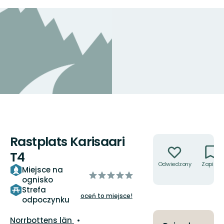
Rastplats Karisaari
Akcje
T4
Odwiedzony
Zapisz
Miejsce na
z
ognisko
5
Strefa
gwiazdek
oceń to miejsce!
odpoczynku
Województwo:
Norrbottens län