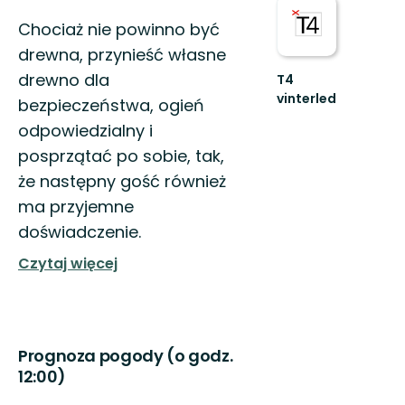
Chociaż nie powinno być
drewna, przynieść własne
drewno dla
T4
vinterled
bezpieczeństwa, ogień
770
odpowiedzialny i
km
sammanhängande
posprzątać po sobie, tak,
vinterled
że następny gość również
ma przyjemne
doświadczenie.
Czytaj więcej
Prognoza pogody (o godz.
12:00)