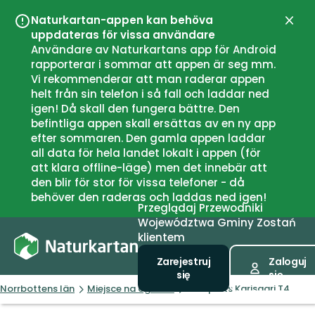
Naturkartan-appen kan behöva
Zamk
uppdateras för vissa användare
Användare av Naturkartans app för Android
rapporterar i sommar att appen är seg mm.
Vi rekommenderar att man raderar appen
helt från sin telefon i så fall och laddar ned
igen! Då skall den fungera bättre. Den
befintliga appen skall ersättas av en ny app
efter sommaren. Den gamla appen laddar
all data för hela landet lokalt i appen (för
att klara offline-läge) men det innebär att
den blir för stor för vissa telefoner - då
behöver den raderas och laddas ned igen!
Przeglądaj
Przewodniki
Województwa
Gminy
Zostań
klientem
Zarejestruj
Zaloguj
się
się
Norrbottens län
Miejsce na ognisko
Rastplats Karisaari T4