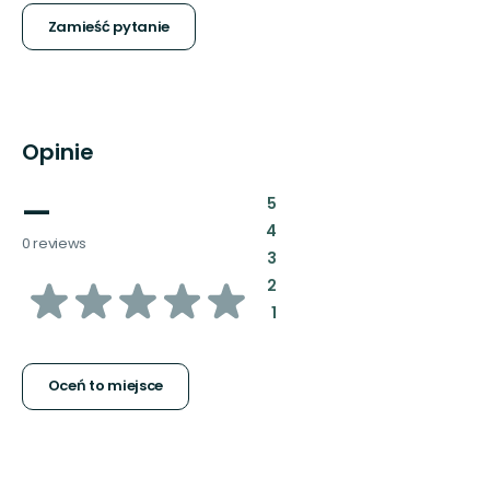
Zamieść pytanie
Opinie
—
:
5
:
4
0 reviews
:
3
z
:
2
:
1
5
gwiazdek
Oceń to miejsce