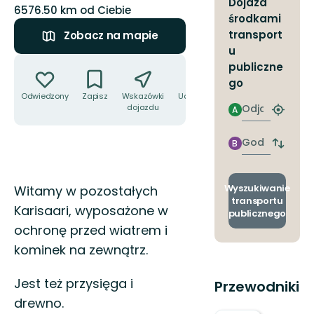
Dojazd
6576.50 km od Ciebie
środkami
transport
Zobacz na mapie
u
Akcje
publiczne
go
Odwiedzony
Zapisz
Wskazówki
Udostępnij
Odjazd
dojazdu
A
Znajdź
najbliżs
przyst
Godzinie
B
Zmian
przyjazdu
przyst
odjazd
i
Opis
Wyszukiwanie
Witamy w pozostałych
przyjaz
transportu
Karisaari, wyposażone w
publicznego
ochronę przed wiatrem i
kominek na zewnątrz.
Jest też przysięga i
Przewodniki
drewno.