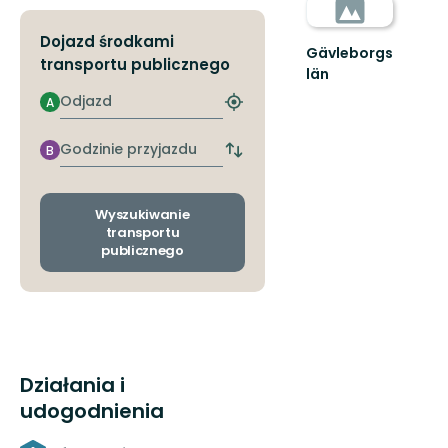
Dojazd środkami
Gävleborgs
transportu publicznego
län
Odjazd
A
Znajdź
najbliższy
przystanek
Godzinie
B
Zmiana
przyjazdu
przystanków
odjazdu
i
Wyszukiwanie
przyjazdu
transportu
publicznego
Działania i
udogodnienia