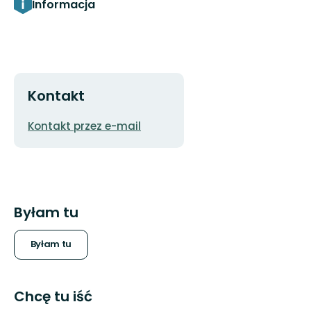
Informacja
Kontakt
Adres
Kontakt przez e-mail
e-
mail
Byłam tu
Byłam tu
Chcę tu iść