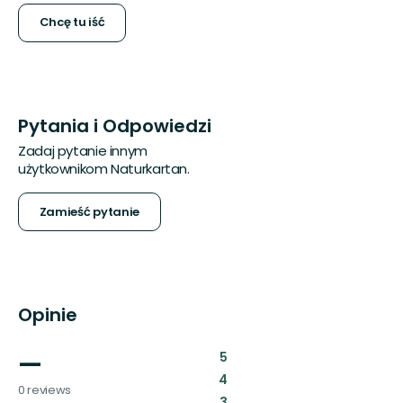
Chcę tu iść
Pytania i Odpowiedzi
Zadaj pytanie innym
użytkownikom Naturkartan.
Zamieść pytanie
Opinie
—
:
5
:
4
0 reviews
:
3