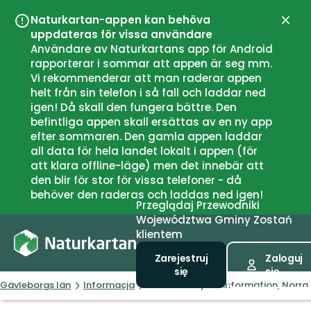
Naturkartan-appen kan behöva
Zamk
uppdateras för vissa användare
Användare av Naturkartans app för Android
rapporterar i sommar att appen är seg mm.
Vi rekommenderar att man raderar appen
helt från sin telefon i så fall och laddar ned
igen! Då skall den fungera bättre. Den
befintliga appen skall ersättas av en ny app
efter sommaren. Den gamla appen laddar
all data för hela landet lokalt i appen (för
att klara offline-läge) men det innebär att
den blir för stor för vissa telefoner - då
behöver den raderas och laddas ned igen!
Przeglądaj
Przewodniki
Województwa
Gminy
Zostań
klientem
Zarejestruj
Zaloguj
się
się
Gävleborgs län
Informacja
Områdesskyddsinformation, Norra 