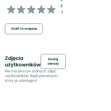
z
:
2
:
1
5
gwiazdek
Oceń to miejsce
Zdjęcia
Dodaj
użytkowników
obrazy
Nie ma jeszcze żadnych zdjęć
użytkowników. Bądź pierwszym,
który je udostępni!