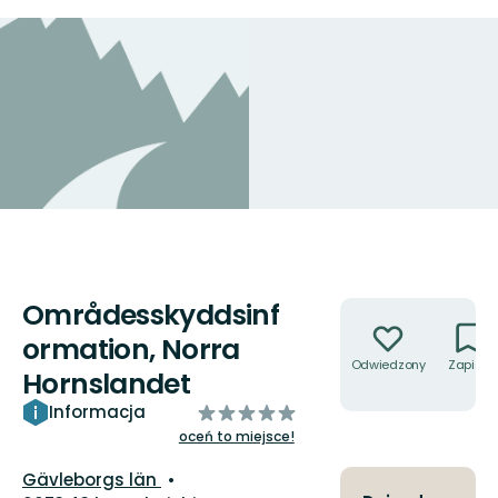
Områdesskyddsinf
Akcje
ormation, Norra
Odwiedzony
Zapisz
Hornslandet
z
Informacja
5
oceń to miejsce!
gwiazdek
Województwo:
Gävleborgs län