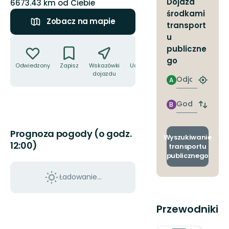
Dojazd
6673.43 km od Ciebie
środkami
Zobacz na mapie
transport
u
Akcje
publiczne
go
Odwiedzony
Zapisz
Wskazówki
Udostępnij
dojazdu
Odjazd
A
Znajdź
najbliżs
przyst
Godzinie
B
Zmian
przyjazdu
przyst
odjazd
Prognoza pogody (o godz.
i
Wyszukiwanie
12:00)
przyjaz
transportu
publicznego
Ładowanie...
Przewodniki