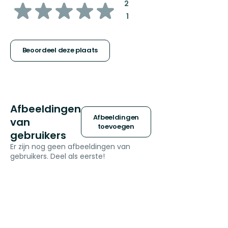
van
:
2
:
1
5
sterren
Beoordeel deze plaats
Afbeeldingen
Afbeeldingen
van
toevoegen
gebruikers
Er zijn nog geen afbeeldingen van
gebruikers. Deel als eerste!