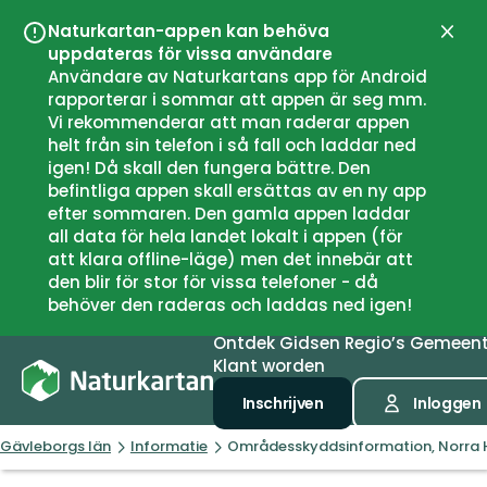
Naturkartan-appen kan behöva
Sluit
uppdateras för vissa användare
Användare av Naturkartans app för Android
rapporterar i sommar att appen är seg mm.
Vi rekommenderar att man raderar appen
helt från sin telefon i så fall och laddar ned
igen! Då skall den fungera bättre. Den
befintliga appen skall ersättas av en ny app
efter sommaren. Den gamla appen laddar
all data för hela landet lokalt i appen (för
att klara offline-läge) men det innebär att
den blir för stor för vissa telefoner - då
behöver den raderas och laddas ned igen!
Ontdek
Gidsen
Regio’s
Gemeen
Klant worden
Inschrijven
Inloggen
Gävleborgs län
Informatie
Områdesskyddsinformation, Norra 