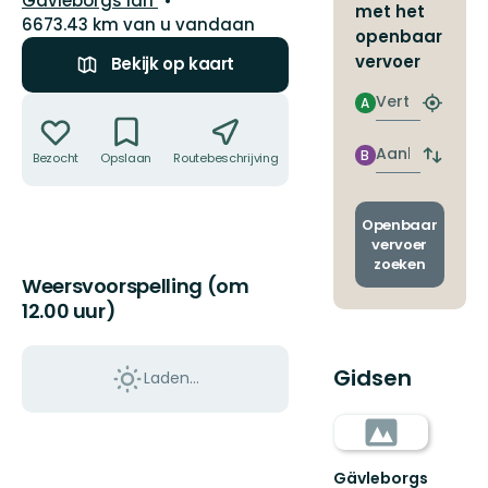
Gävleborgs län
met het
6673.43 km van u vandaan
openbaar
vervoer
Bekijk op kaart
Vertrek
Acties
A
Zoek
de
dichtstb
Aankomst
B
Bezocht
Opslaan
Routebeschrijving
Delen
Wissel
halte
vertrek
en
aankom
Openbaar
vervoer
zoeken
Weersvoorspelling (om
12.00 uur)
Gidsen
Laden…
Gävleborgs