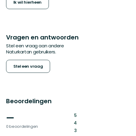
Ik wil hierheen
Vragen en antwoorden
Stel een vraag aan andere
Naturkartan gebruikers.
Stel een vraag
Beoordelingen
—
:
5
:
4
0 beoordelingen
:
3