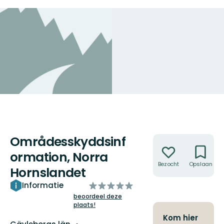
Områdesskyddsinf
Acties
ormation, Norra
Bezocht
Opslaan
Hornslandet
van
Informatie
5
beoordeel deze
plaats!
sterren
Kom hier
Regio: