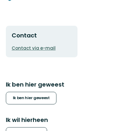
Contact
E-
Contact via e-mail
mailadres
Ik ben hier geweest
Ik ben hier geweest
Ik wil hierheen