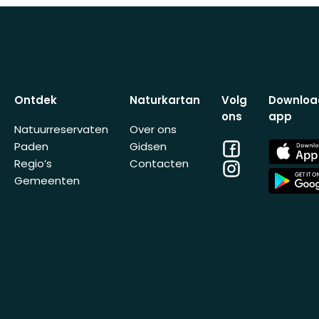
Ontdek
Naturkartan
Volg
Downloa
ons
app
Natuurreservaten
Over ons
Facebook
App
Paden
Gidsen
Store
Regio’s
Contacten
Instagram
App
Gemeenten
Store