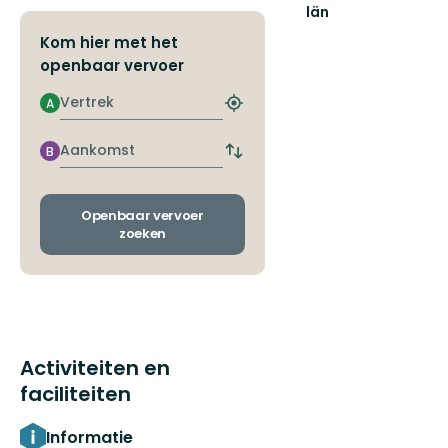
län
Kom hier met het
openbaar vervoer
Vertrek
A
Zoek
de
dichtstbijzijnde
Aankomst
B
Wissel
halte
vertrek-
en
aankomsthaltes
Openbaar vervoer
zoeken
Activiteiten en
faciliteiten
Informatie