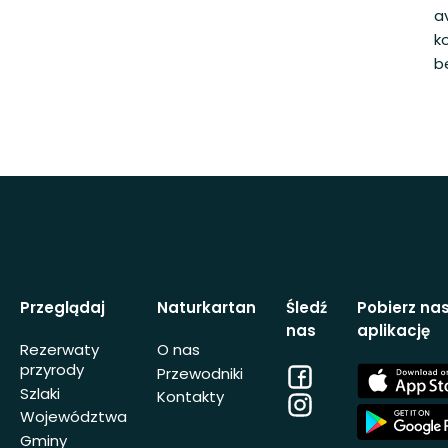
a
k
b
Przeglądaj
Naturkartan
Śledź
Pobierz na
nas
aplikację
Rezerwaty
O nas
przyrody
Facebook
App
Przewodniki
Store
Szlaki
Kontakty
Instagram
App
Województwa
Store
Gminy