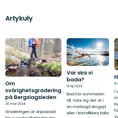
Artykuły
Var ska vi
H
bada?
Om
6 
13 lip 2022
svårighetsgradering
I
Bad hör sommaren
på Bergslagsleden
m
till. Vare sig det är i
b
26 mar 2024
en mörkögd skogsjö
h
Graderingen är anpassad
eller i kristallklara kalla
V
för svenska låglandsleder