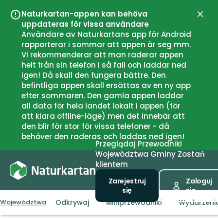
Naturkartan-appen kan behöva
Zamk
uppdateras för vissa användare
Användare av Naturkartans app för Android
rapporterar i sommar att appen är seg mm.
Vi rekommenderar att man raderar appen
helt från sin telefon i så fall och laddar ned
igen! Då skall den fungera bättre. Den
befintliga appen skall ersättas av en ny app
efter sommaren. Den gamla appen laddar
all data för hela landet lokalt i appen (för
att klara offline-läge) men det innebär att
den blir för stor för vissa telefoner - då
behöver den raderas och laddas ned igen!
Przeglądaj
Przewodniki
Województwa
Gminy
Zostań
klientem
Zarejestruj
Zaloguj
się
się
Odkrywaj
Miniprzewodniki
Wydarzeni
Województwa
Örebro län