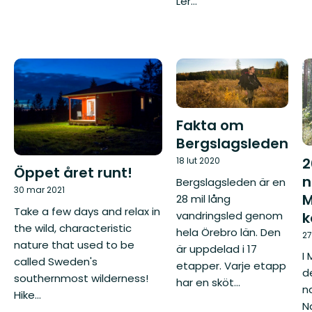
Ler...
Fakta om
Bergslagsleden
2
18 lut 2020
Öppet året runt!
n
Bergslagsleden är en
30 mar 2021
M
28 mil lång
Take a few days and relax in
vandringsled genom
the wild, characteristic
hela Örebro län. Den
27
nature that used to be
är uppdelad i 17
I
called Sweden's
etapper. Varje etapp
d
southernmost wilderness!
har en sköt...
n
Hike...
N