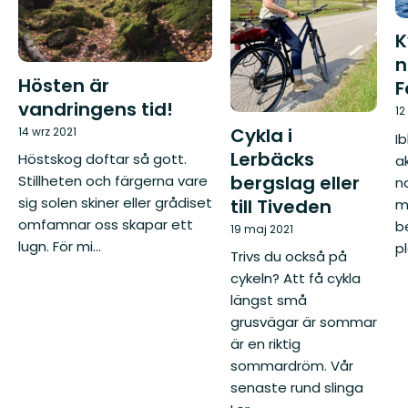
K
n
Hösten är
F
vandringens tid!
12
Cykla i
14 wrz 2021
Ib
Lerbäcks
Höstskog doftar så gott.
a
bergslag eller
Stillheten och färgerna vare
n
sig solen skiner eller grådiset
till Tiveden
m
omfamnar oss skapar ett
b
19 maj 2021
lugn. För mi...
pl
Trivs du också på
cykeln? Att få cykla
längst små
grusvägar är sommar
är en riktig
sommardröm. Vår
senaste rund slinga