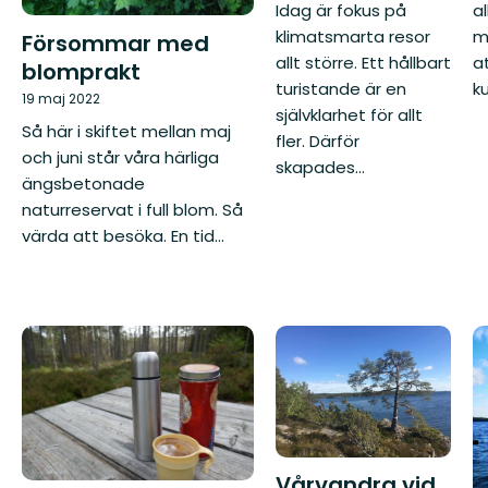
Idag är fokus på
a
klimatsmarta resor
m
Försommar med
allt större. Ett hållbart
at
blomprakt
turistande är en
ku
19 maj 2022
självklarhet för allt
Så här i skiftet mellan maj
fler. Därför
och juni står våra härliga
skapades...
ängsbetonade
naturreservat i full blom. Så
värda att besöka. En tid...
Vårvandra vid