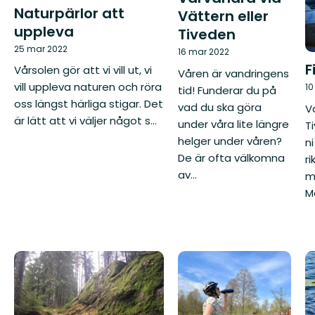
Naturpärlor att
Vättern eller
uppleva
Tiveden
25 mar 2022
16 mar 2022
F
Vårsolen gör att vi vill ut, vi
Våren är vandringens
vill uppleva naturen och röra
10
tid! Funderar du på
oss längst härliga stigar. Det
vad du ska göra
V
är lätt att vi väljer något s...
under våra lite längre
T
helger under våren?
n
De är ofta välkomna
ri
av...
m
Me