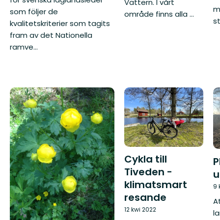
Vättern. I vårt
mi
som följer de
område finns alla ...
st
kvalitetskriterier som tagits
fram av det Nationella
ramve...
Cykla till
P
Tiveden -
u
klimatsmart
9 
resande
A
12 kwi 2022
l