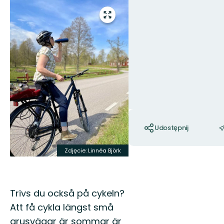
Zdjęcia
Przejdź
do
trybu
pełnoekranowego
Akcje
Udostępnij
Zdjęcie: Linnéa Björk
Trivs du också på cykeln?
Att få cykla längst små
grusvägar är sommar är