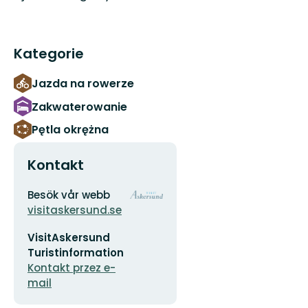
Kategorie
Jazda na rowerze
Zakwaterowanie
Pętla okrężna
Kontakt
Adres
Logotyp
Besök vår webb
organizacji
visitaskersund.se
Adres
VisitAskersund
e-
mail
Turistinformation
Kontakt przez e-
mail