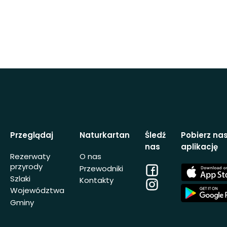
Przeglądaj
Naturkartan
Śledź
Pobierz na
nas
aplikację
Rezerwaty
O nas
przyrody
Facebook
App
Przewodniki
Store
Szlaki
Kontakty
Instagram
App
Województwa
Store
Gminy