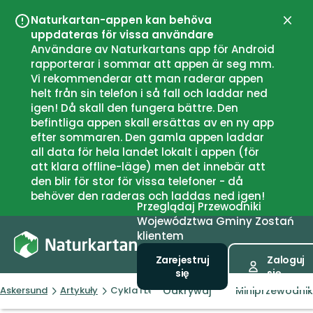
Naturkartan-appen kan behöva
Zamk
uppdateras för vissa användare
Användare av Naturkartans app för Android
rapporterar i sommar att appen är seg mm.
Vi rekommenderar att man raderar appen
helt från sin telefon i så fall och laddar ned
igen! Då skall den fungera bättre. Den
befintliga appen skall ersättas av en ny app
efter sommaren. Den gamla appen laddar
all data för hela landet lokalt i appen (för
att klara offline-läge) men det innebär att
den blir för stor för vissa telefoner - då
behöver den raderas och laddas ned igen!
Przeglądaj
Przewodniki
Województwa
Gminy
Zostań
klientem
Zarejestruj
Zaloguj
się
się
Odkrywaj
Miniprzewodnik
Askersund
Artykuły
Cykla i Lerbäcks bergslag eller till Tiveden