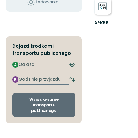
Ładowanie...
ARK56
Connected
coastal
trails
Dojazd środkami
in
a
transportu publicznego
UNESCO
biosphere
Odjazd
A
Znajdź
...
najbliższy
przystanek
Godzinie
B
Zmiana
przyjazdu
przystanków
odjazdu
i
Wyszukiwanie
przyjazdu
transportu
publicznego