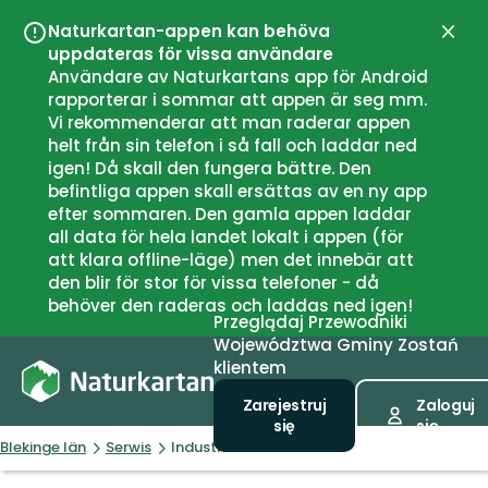
Naturkartan-appen kan behöva
Zamk
uppdateras för vissa användare
Användare av Naturkartans app för Android
rapporterar i sommar att appen är seg mm.
Vi rekommenderar att man raderar appen
helt från sin telefon i så fall och laddar ned
igen! Då skall den fungera bättre. Den
befintliga appen skall ersättas av en ny app
efter sommaren. Den gamla appen laddar
all data för hela landet lokalt i appen (för
att klara offline-läge) men det innebär att
den blir för stor för vissa telefoner - då
behöver den raderas och laddas ned igen!
Przeglądaj
Przewodniki
Województwa
Gminy
Zostań
klientem
Zarejestruj
Zaloguj
się
się
Blekinge län
Serwis
Industriområdet ÅVC