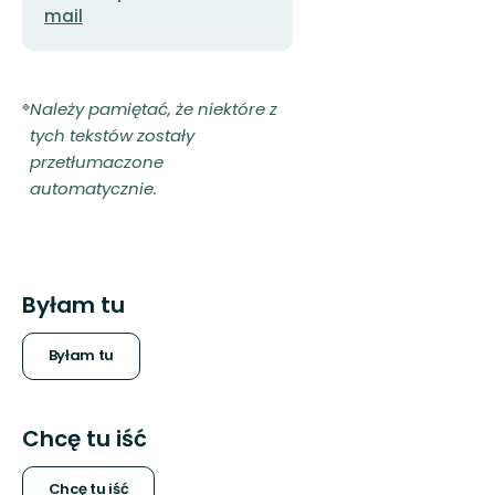
mail
Należy pamiętać, że niektóre z
tych tekstów zostały
przetłumaczone
automatycznie.
Byłam tu
Byłam tu
Chcę tu iść
Chcę tu iść