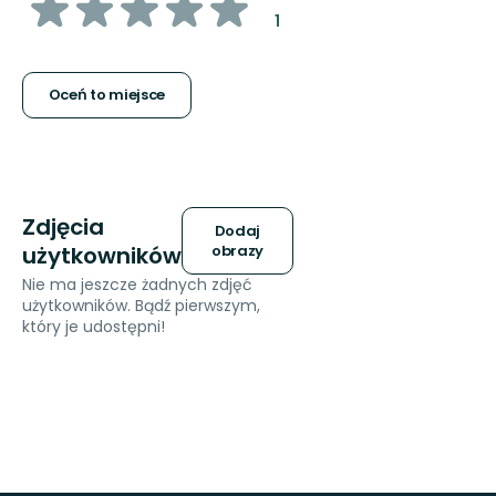
z
:
1
5
gwiazdek
Oceń to miejsce
Zdjęcia
Dodaj
użytkowników
obrazy
Nie ma jeszcze żadnych zdjęć
użytkowników. Bądź pierwszym,
który je udostępni!