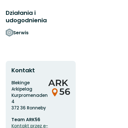
Działania i
udogodnienia
Serwis
Kontakt
Adres
Logotyp
Blekinge
organizacji
Arkipelag
Kurpromenaden
4
372 36 Ronneby
Adres
Team ARK56
e-
mail
Kontakt przez e-