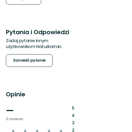
Pytania i Odpowiedzi
Zadaj pytanie innym
użytkownikom Naturkartan.
Zamieść pytanie
Opinie
—
:
5
:
4
0 reviews
:
3
:
2