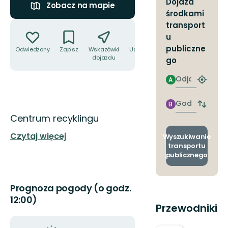
Dojazd
Zobacz na mapie
środkami
Akcje
transport
u
publiczne
Odwiedzony
Zapisz
Wskazówki
Udostępnij
dojazdu
go
Odjazd
A
Znajdź
najbliżs
przyst
Godzinie
B
Zmian
przyjazdu
Opis
Centrum recyklingu
przyst
odjazd
Czytaj więcej
i
Wyszukiwanie
przyjaz
transportu
publicznego
Prognoza pogody (o godz.
12:00)
Przewodniki