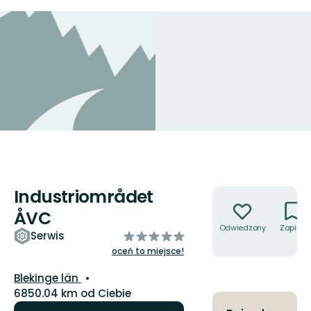
Industriområdet
Akcje
ÅVC
Odwiedzony
Zapisz
z
Serwis
5
oceń to miejsce!
gwiazdek
Województwo:
Blekinge län
6850.04 km od Ciebie