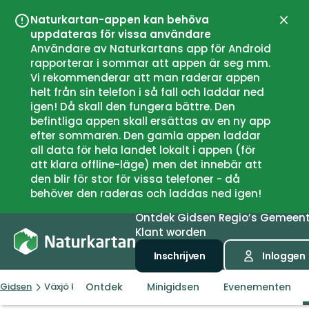
Naturkartan-appen kan behöva
Sluit
uppdateras för vissa användare
Användare av Naturkartans app för Android
rapporterar i sommar att appen är seg mm.
Vi rekommenderar att man raderar appen
helt från sin telefon i så fall och laddar ned
igen! Då skall den fungera bättre. Den
befintliga appen skall ersättas av en ny app
efter sommaren. Den gamla appen laddar
all data för hela landet lokalt i appen (för
att klara offline-läge) men det innebär att
den blir för stor för vissa telefoner - då
behöver den raderas och laddas ned igen!
Ontdek
Gidsen
Regio’s
Gemeen
Klant worden
Inschrijven
Inloggen
Ontdek
Minigidsen
Evenementen
Gidsen
Växjö kommun