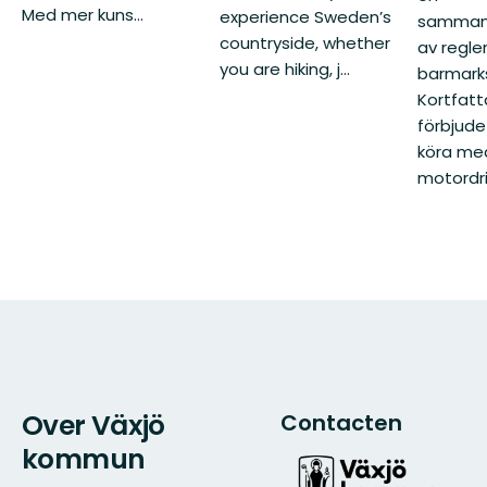
Med mer kuns...
experience Sweden’s
sammanf
countryside, whether
av regle
you are hiking, j...
barmarks
Kortfatt
förbjude
köra me
motordriv
Over Växjö
Contacten
kommun