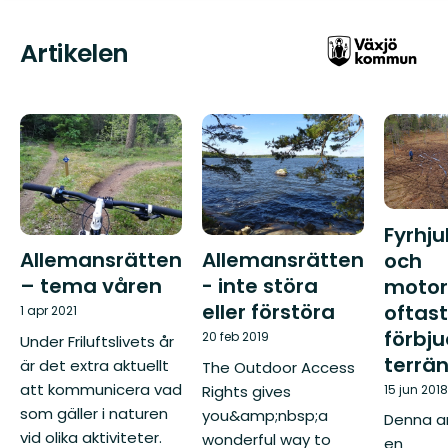
Artikelen
Fyrhju
Allemansrätten
Allemansrätten
och
– tema våren
- inte störa
motor
eller förstöra
oftast
1 apr 2021
förbju
20 feb 2019
Under Friluftslivets år
terrä
är det extra aktuellt
The Outdoor Access
att kommunicera vad
Rights gives
15 jun 2018
som gäller i naturen
you&amp;nbsp;a
Denna ar
vid olika aktiviteter.
wonderful way to
en