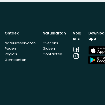
Ontdek
Naturkartan
Volg
Downloa
ons
app
Natuurreservaten
Over ons
Facebook
App
Paden
Gidsen
Store
Regio’s
Contacten
Instagram
App
Gemeenten
Store