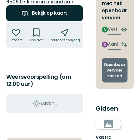
6509.07 km van u vandaan
met het
openbaar
Bekijk op kaart
vervoer
Acties
Vertrek
A
Zoek
de
Bezocht
Opslaan
Routebeschrijving
Delen
dichtstb
Aankomst
B
Wissel
halte
vertrek
en
aankom
Openbaar
vervoer
zoeken
Weersvoorspelling (om
12.00 uur)
Laden…
Gidsen
Västra