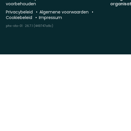
voorbehouden
organisat
Privacybeleid
Algemene voorwaarden
Cookiebeleid
Impressum
phx-sto-01 · 26.7.1 (449747a8c)