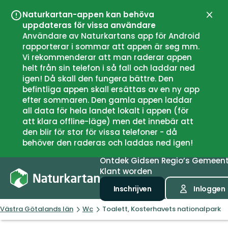
Naturkartan-appen kan behöva
Sluit
uppdateras för vissa användare
Användare av Naturkartans app för Android
rapporterar i sommar att appen är seg mm.
Vi rekommenderar att man raderar appen
helt från sin telefon i så fall och laddar ned
igen! Då skall den fungera bättre. Den
befintliga appen skall ersättas av en ny app
efter sommaren. Den gamla appen laddar
all data för hela landet lokalt i appen (för
att klara offline-läge) men det innebär att
den blir för stor för vissa telefoner - då
behöver den raderas och laddas ned igen!
Ontdek
Gidsen
Regio’s
Gemeen
Klant worden
Inschrijven
Inloggen
Västra Götalands län
Wc
Toalett, Kosterhavets nationalpark