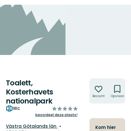
Toalett,
Acties
Kosterhavets
Bezocht
Opslaan
nationalpark
van
Wc
5
beoordeel deze plaats!
sterren
Regio:
Västra Götalands län
Kom hier