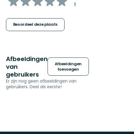
van
:
1
5
sterren
Beoordeel deze plaats
Afbeeldingen
Afbeeldingen
van
toevoegen
gebruikers
Er zijn nog geen afbeeldingen van
gebruikers. Deel als eerste!