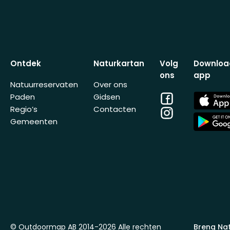
Ontdek
Naturkartan
Volg
Downloa
ons
app
Natuurreservaten
Over ons
Facebook
App
Paden
Gidsen
Store
Regio’s
Contacten
Instagram
App
Gemeenten
Store
© Outdoormap AB 2014-2026 Alle rechten
Breng Na