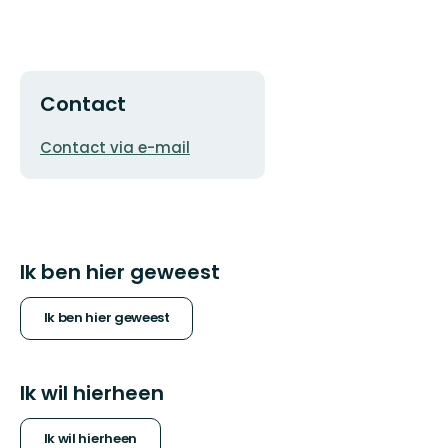
Contact
E-
Contact via e-mail
mailadres
Ik ben hier geweest
Ik ben hier geweest
Ik wil hierheen
Ik wil hierheen