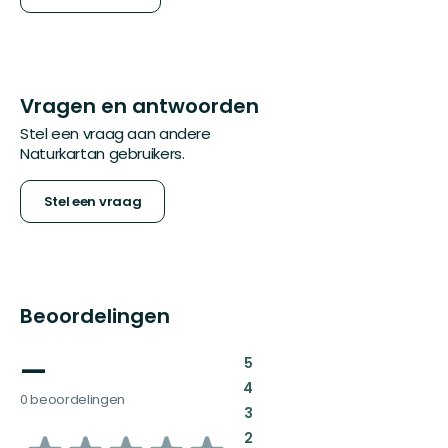
Vragen en antwoorden
Stel een vraag aan andere
Naturkartan gebruikers.
Stel een vraag
Beoordelingen
—
:
5
:
4
0 beoordelingen
:
3
:
2