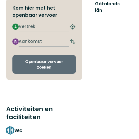
Götalands
Kom hier met het
län
openbaar vervoer
Vertrek
A
Zoek
de
dichtstbijzijnde
Aankomst
B
Wissel
halte
vertrek-
en
aankomsthaltes
Openbaar vervoer
zoeken
Activiteiten en
faciliteiten
Wc