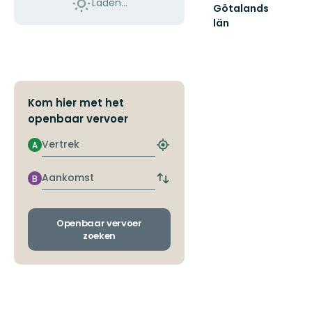
Laden…
Götalands
län
Kom hier met het
openbaar vervoer
Vertrek
A
Zoek
de
dichtstbijzijnde
Aankomst
B
Wissel
halte
vertrek-
en
aankomsthaltes
Openbaar vervoer
zoeken