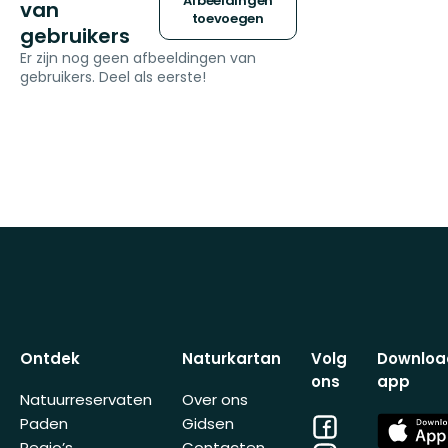
Afbeeldingen
van
toevoegen
gebruikers
Er zijn nog geen afbeeldingen van
gebruikers. Deel als eerste!
Ontdek
Naturkartan
Volg
Downloa
ons
app
Natuurreservaten
Over ons
Facebook
App
Paden
Gidsen
Store
Regio’s
Contacten