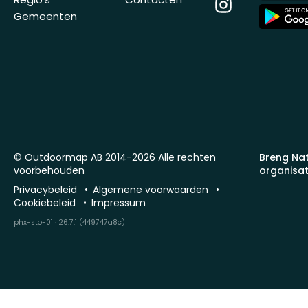
Instagram
App
Gemeenten
Store
© Outdoormap AB 2014-2026 Alle rechten
Breng Na
voorbehouden
organisat
Privacybeleid
Algemene voorwaarden
Cookiebeleid
Impressum
phx-sto-01 · 26.7.1 (449747a8c)