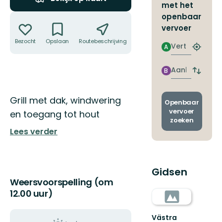
met het
Acties
openbaar
vervoer
Bezocht
Opslaan
Routebeschrijving
Delen
Vertrek
A
Zoek
de
dichtstb
Aankomst
B
Wissel
halte
vertrek
en
Omschrijving
Grill met dak, windwering
aankom
Openbaar
vervoer
en toegang tot hout
zoeken
Lees verder
Gidsen
Weersvoorspelling (om
12.00 uur)
Västra