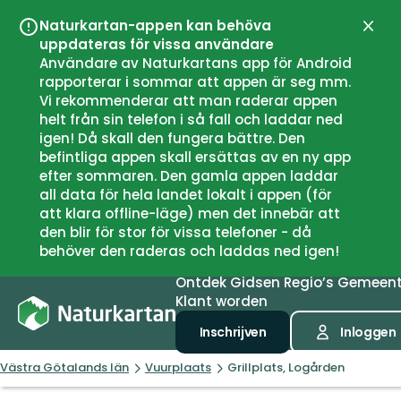
Naturkartan-appen kan behöva
Sluit
uppdateras för vissa användare
Användare av Naturkartans app för Android
rapporterar i sommar att appen är seg mm.
Vi rekommenderar att man raderar appen
helt från sin telefon i så fall och laddar ned
igen! Då skall den fungera bättre. Den
befintliga appen skall ersättas av en ny app
efter sommaren. Den gamla appen laddar
all data för hela landet lokalt i appen (för
att klara offline-läge) men det innebär att
den blir för stor för vissa telefoner - då
behöver den raderas och laddas ned igen!
Ontdek
Gidsen
Regio’s
Gemeen
Klant worden
Inschrijven
Inloggen
Västra Götalands län
Vuurplaats
Grillplats, Logården