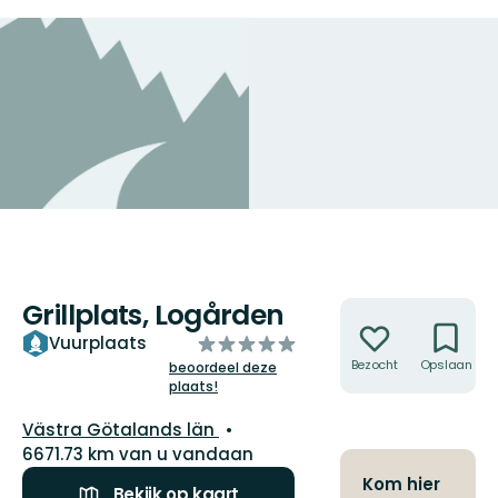
Grillplats, Logården
Acties
van
Vuurplaats
5
Bezocht
Opslaan
beoordeel deze
plaats!
sterren
Regio:
Västra Götalands län
6671.73 km van u vandaan
Kom hier
Bekijk op kaart