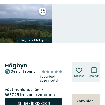
Open
volledig
scherm
Högbyn - Utkiksplats
Högbyn
Acties
van
Gezichtspunt
5
Bezocht
Opslaan
beoordeel
deze plaats!
sterren
Regio:
Västmanlands län
6687.25 km van u vandaan
Kom hier
Bekijk op kaart