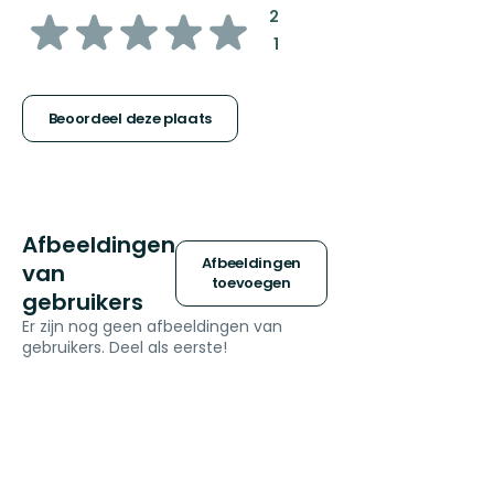
van
:
2
:
1
5
sterren
Beoordeel deze plaats
Afbeeldingen
Afbeeldingen
van
toevoegen
gebruikers
Er zijn nog geen afbeeldingen van
gebruikers. Deel als eerste!