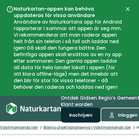
Naturkartan-appen kan behöva
Sluit
uppdateras för vissa användare
Användare av Naturkartans app för Android
rapporterar i sommar att appen är seg mm.
Vi rekommenderar att man raderar appen
helt från sin telefon i så fall och laddar ned
igen! Då skall den fungera bättre. Den
befintliga appen skall ersättas av en ny app
efter sommaren. Den gamla appen laddar
all data för hela landet lokalt i appen (för
att klara offline-läge) men det innebär att
den blir för stor för vissa telefoner - då
behöver den raderas och laddas ned igen!
Ontdek
Gidsen
Regio’s
Gemeen
Klant worden
Inschrijven
Inloggen
Västmanlands län
Bästa utsiktsplatserna i Västmanlands län