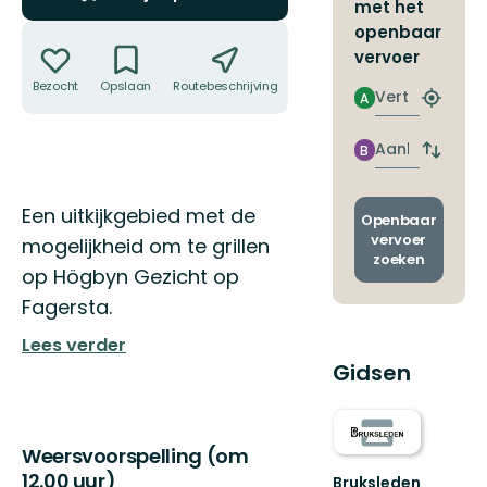
met het
Acties
openbaar
vervoer
Bezocht
Opslaan
Routebeschrijving
Delen
Vertrek
A
Zoek
de
dichtstb
Aankomst
B
Wissel
halte
vertrek
en
Omschrijving
Een uitkijkgebied met de
aankom
Openbaar
vervoer
mogelijkheid om te grillen
zoeken
op Högbyn Gezicht op
Fagersta.
Lees verder
Gidsen
Weersvoorspelling (om
12.00 uur)
Bruksleden