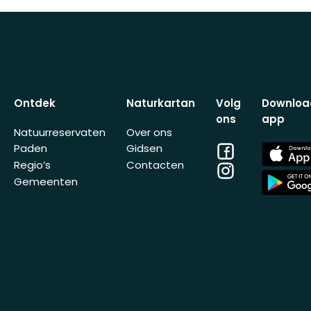
Ontdek
Naturkartan
Volg
Downloa
ons
app
Natuurreservaten
Over ons
Facebook
App
Paden
Gidsen
Store
Regio’s
Contacten
Instagram
App
Gemeenten
Store