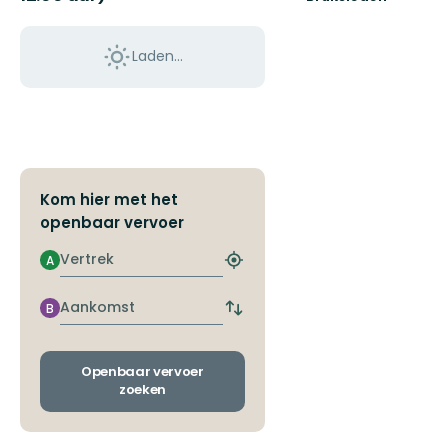
Välkommen
till
Bruksleden!
Laden…
Kom hier met het
openbaar vervoer
Vertrek
A
Zoek
de
dichtstbijzijnde
Aankomst
B
Wissel
halte
vertrek-
en
aankomsthaltes
Openbaar vervoer
zoeken