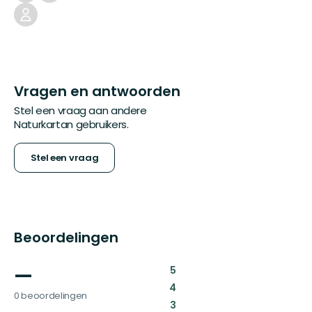
Vragen en antwoorden
Stel een vraag aan andere
Naturkartan gebruikers.
Stel een vraag
Beoordelingen
—
:
5
:
4
0 beoordelingen
:
3