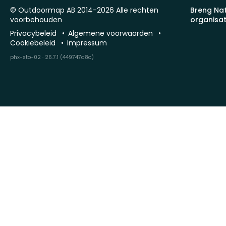
© Outdoormap AB 2014-2026 Alle rechten
Breng Na
voorbehouden
organisat
Privacybeleid
Algemene voorwaarden
Cookiebeleid
Impressum
phx-sto-02 · 26.7.1 (449747a8c)