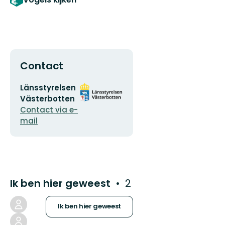
Contact
E-
Organisatie-
Länsstyrelsen
mailadres
logotype
Västerbotten
Contact via e-
mail
Ik ben hier geweest
2
Ik ben hier geweest