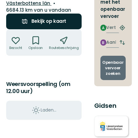
met het
Regio:
Västerbottens län
openbaar
6684.13 km van u vandaan
vervoer
Bekijk op kaart
Vertrek
A
Zoek
Acties
de
dichtstb
Aankomst
B
Wissel
halte
Bezocht
Opslaan
Routebeschrijving
Delen
vertrek
en
aankom
Openbaar
vervoer
zoeken
Weersvoorspelling (om
12.00 uur)
Gidsen
Laden…