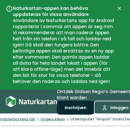
Naturkartan-appen kan behöva
Sluit
uppdateras för vissa användare
Användare av Naturkartans app för Android
rapporterar i sommar att appen är seg mm.
Vi rekommenderar att man raderar appen
helt från sin telefon i så fall och laddar ned
igen! Då skall den fungera bättre. Den
befintliga appen skall ersättas av en ny app
efter sommaren. Den gamla appen laddar
all data för hela landet lokalt i appen (för
att klara offline-läge) men det innebär att
den blir för stor för vissa telefoner - då
behöver den raderas och laddas ned igen!
Ontdek
Gidsen
Regio’s
Gemeen
Klant worden
Inschrijven
Inloggen
Västerbottens län
Vogels kijken
Utsiktspunkt "limpan" Södra D