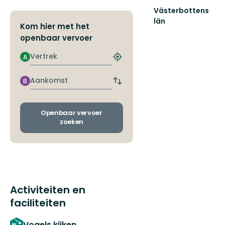
Västerbottens
län
Kom hier met het
Välkommen
openbaar vervoer
ut
i
Vertrek
A
naturen
Zoek
de
dichtstbijzijnde
Aankomst
B
Wissel
halte
vertrek-
en
aankomsthaltes
Openbaar vervoer
zoeken
Activiteiten en
faciliteiten
Vogels kijken