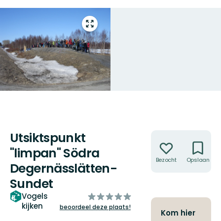
Open
volledig
scherm
Utsiktspunkt
Acties
"limpan" Södra
Bezocht
Opslaan
Degernässlätten-
Sundet
van
Vogels
kijken
5
beoordeel deze plaats!
Kom hier
sterren