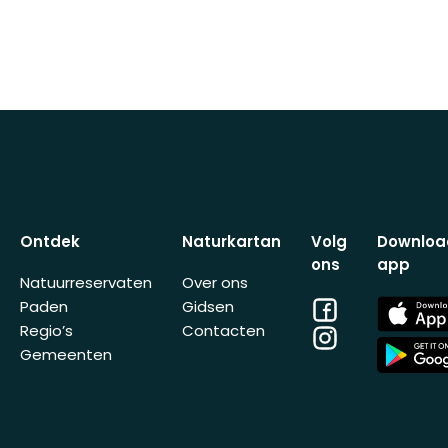
Ontdek
Naturkartan
Volg
Downloa
ons
app
Natuurreservaten
Over ons
Facebook
App
Paden
Gidsen
Store
Regio’s
Contacten
Instagram
App
Gemeenten
Store