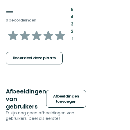
—
:
5
:
4
0 beoordelingen
:
3
van
:
2
:
1
5
sterren
Beoordeel deze plaats
Afbeeldingen
Afbeeldingen
van
toevoegen
gebruikers
Er zijn nog geen afbeeldingen van
gebruikers. Deel als eerste!