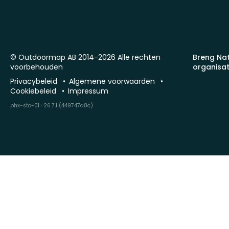
© Outdoormap AB 2014-2026 Alle rechten
Breng Na
voorbehouden
organisat
Privacybeleid
Algemene voorwaarden
Cookiebeleid
Impressum
phx-sto-01 · 26.7.1 (449747a8c)