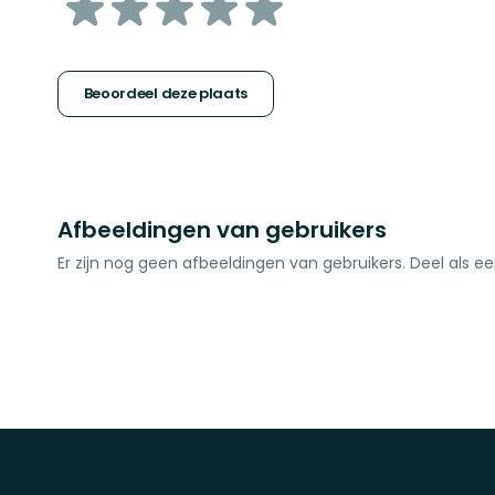
van
5
sterren
Beoordeel deze plaats
Afbeeldingen van gebruikers
Er zijn nog geen afbeeldingen van gebruikers. Deel als ee