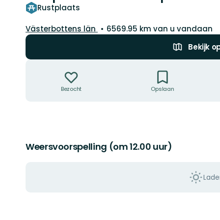
Rustplaats
Regio:
Västerbottens län
6569.95 km van u vandaan
Bekijk o
Acties
Bezocht
Opslaan
Weersvoorspelling (om 12.00 uur)
Lade