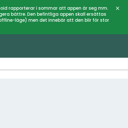
oid rapporterar i sommar att appen är seg mm.
Sluit
gera bättre. Den befintliga appen skall ersättas
fline-läge) men det innebär att den blir för stor