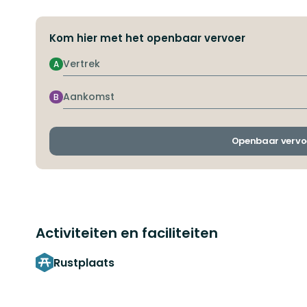
Kom hier met het openbaar vervoer
Vertrek
A
Aankomst
B
Openbaar vervo
Activiteiten en faciliteiten
Rustplaats