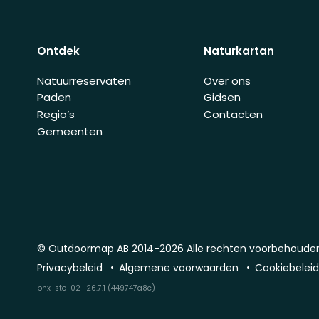
Ontdek
Naturkartan
Natuurreservaten
Over ons
Paden
Gidsen
Regio’s
Contacten
Gemeenten
© Outdoormap AB 2014-2026 Alle rechten voorbehoude
Privacybeleid
Algemene voorwaarden
Cookiebelei
phx-sto-02 · 26.7.1 (449747a8c)