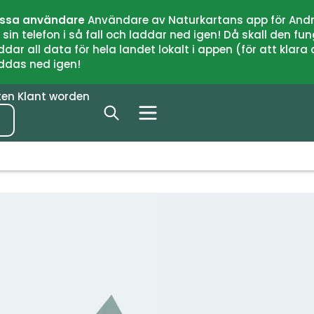
issa användare
Användare av Naturkartans app för Andr
n telefon i så fall och laddar ned igen! Då skall den fun
 all data för hela landet lokalt i appen (för att klara of
addas ned igen!
ten
Klant worden