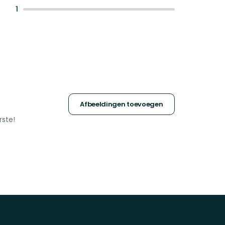
:
1
Afbeeldingen toevoegen
rste!