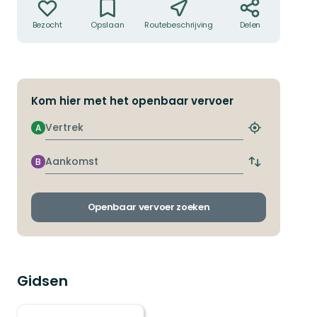
Bezocht
Opslaan
Routebeschrijving
Delen
Kom hier met het openbaar vervoer
Vertrek
A
Zoek
de
dichtstbijzij
Aankomst
B
Wissel
halte
vertrek-
en
aankomsthal
Openbaar vervoer zoeken
Gidsen