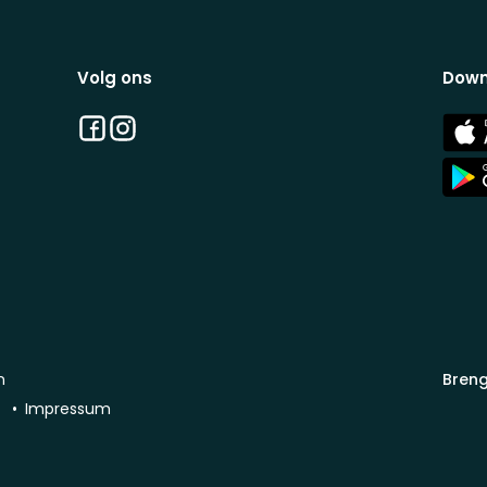
Volg ons
Down
Facebook
Instagram
App
Stor
App
Stor
n
Breng
d
Impressum