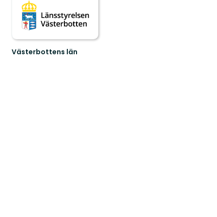
Västerbottens län
Välkommen
ut
i
naturen