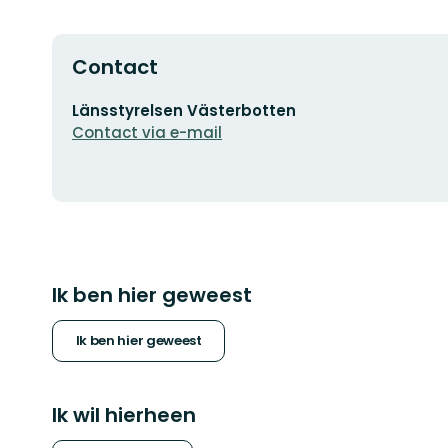
Contact
E-
Länsstyrelsen Västerbotten
mailadres
Contact via e-mail
Ik ben hier geweest
Ik ben hier geweest
Ik wil hierheen