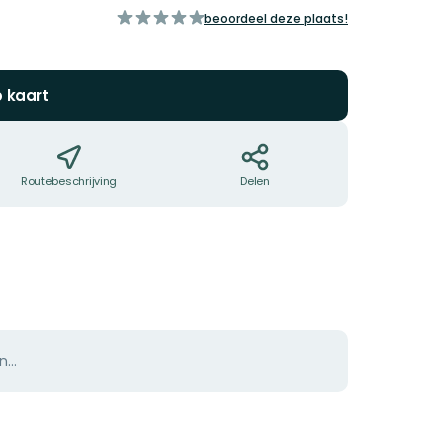
van
beoordeel deze plaats!
5
sterren
p kaart
Routebeschrijving
Delen
n…