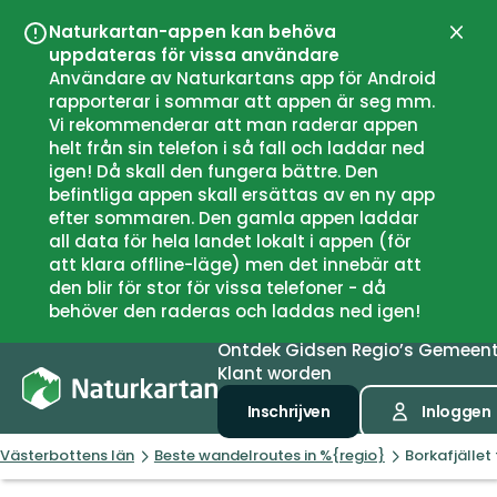
Naturkartan-appen kan behöva
Sluit
uppdateras för vissa användare
Användare av Naturkartans app för Android
rapporterar i sommar att appen är seg mm.
Vi rekommenderar att man raderar appen
helt från sin telefon i så fall och laddar ned
igen! Då skall den fungera bättre. Den
befintliga appen skall ersättas av en ny app
efter sommaren. Den gamla appen laddar
all data för hela landet lokalt i appen (för
att klara offline-läge) men det innebär att
den blir för stor för vissa telefoner - då
behöver den raderas och laddas ned igen!
Ontdek
Gidsen
Regio’s
Gemeen
Klant worden
Inschrijven
Inloggen
Västerbottens län
Beste wandelroutes in %{regio}
Borkafjället