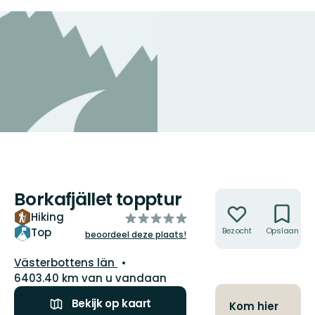
Borkafjället topptur
Acties
Hiking
van
5
Top
Bezocht
Opslaan
beoordeel deze plaats!
sterren
Regio:
Västerbottens län
6403.40 km van u vandaan
Bekijk op kaart
Kom hier