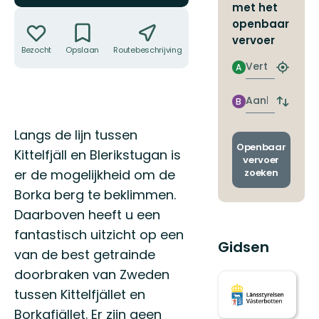
met het
Acties
openbaar
vervoer
Bezocht
Opslaan
Routebeschrijving
Delen
Vertrek
A
Zoek
de
dichtstb
Aankomst
B
Wissel
halte
vertrek
Omschrijving
en
Langs de lijn tussen
aankom
Openbaar
Kittelfjäll en Blerikstugan is
vervoer
zoeken
er de mogelijkheid om de
Borka berg te beklimmen.
Daarboven heeft u een
fantastisch uitzicht op een
Gidsen
van de best getrainde
doorbraken van Zweden
tussen Kittelfjället en
Borkafjället. Er zijn geen