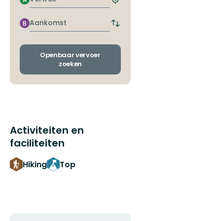
Zoek
de
dichtstbijzijnde
Aankomst
B
Wissel
halte
vertrek-
en
aankomsthaltes
Openbaar vervoer
zoeken
Activiteiten en
faciliteiten
Hiking
Top