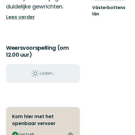
duidelijke gewrichten.
Västerbottens
län
Lees verder
Välkommen
ut
i
naturen
Weersvoorspelling (om
12.00 uur)
Laden…
Kom hier met het
openbaar vervoer
Vertrek
A