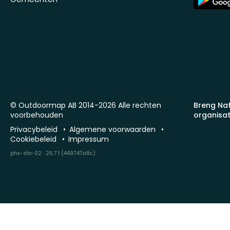
Store
© Outdoormap AB 2014-2026 Alle rechten
Breng Na
voorbehouden
organisat
Privacybeleid
Algemene voorwaarden
Cookiebeleid
Impressum
phx-sto-02 · 26.7.1 (449747a8c)