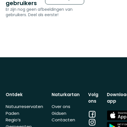
gebruikers
Er zijn nog geen afbeeldingen van
gebruikers. Deel als eerste!
Ontdek
Naturkartan
Volg
Downloa
ons
app
Natuurreservaten
Over ons
Facebook
App
Paden
Gidsen
Store
Regio’s
Contacten
Instagram
App
Gemeenten