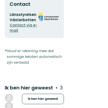
Contact
E-
Organisatie-
Länsstyrelsen
mailadres
logotype
Västerbotten
Contact via e-
mail
Houd er rekening mee dat
sommige teksten automatisch
zijn vertaald.
Ik ben hier geweest
3
Ik ben hier geweest