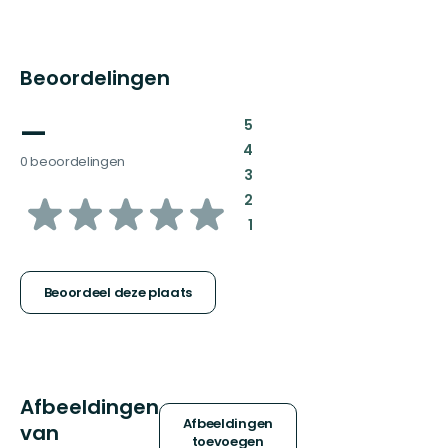
Beoordelingen
—
:
5
:
4
0 beoordelingen
:
3
van
:
2
:
1
5
sterren
Beoordeel deze plaats
Afbeeldingen
Afbeeldingen
van
toevoegen