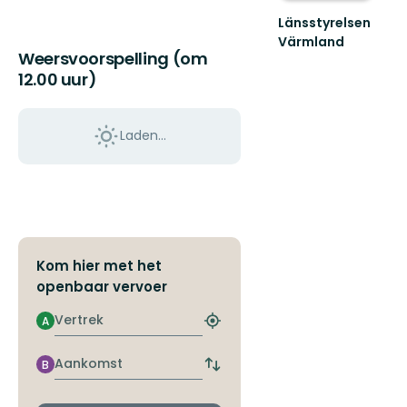
Länsstyrelsen
Värmland
Weersvoorspelling (om
Välkommen
till
12.00 uur)
Värmlands
skyddade
natur!
Laden…
Kom hier met het
openbaar vervoer
Vertrek
A
Zoek
de
dichtstbijzijnde
Aankomst
B
Wissel
halte
vertrek-
en