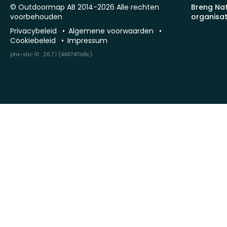
© Outdoormap AB 2014-2026 Alle rechten
Breng Na
voorbehouden
organisat
Privacybeleid
Algemene voorwaarden
Cookiebeleid
Impressum
phx-sto-01 · 26.7.1 (449747a8c)