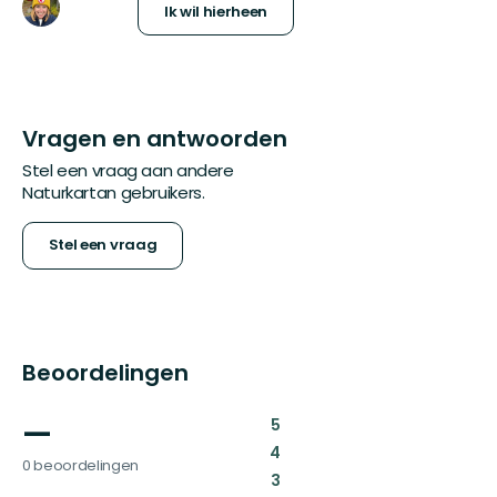
Ik wil hierheen
Vragen en antwoorden
Stel een vraag aan andere
Naturkartan gebruikers.
Stel een vraag
Beoordelingen
—
:
5
:
4
0 beoordelingen
:
3