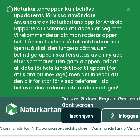
Naturkartan-appen kan behöva
Sluit
uppdateras för vissa användare
Användare av Naturkartans app för Android
rapporterar i sommar att appen är seg mm.
Vi rekommenderar att man raderar appen
helt från sin telefon i så fall och laddar ned
igen! Då skall den fungera bättre. Den
befintliga appen skall ersättas av en ny app
efter sommaren. Den gamla appen laddar
all data för hela landet lokalt i appen (för
att klara offline-läge) men det innebär att
den blir för stor för vissa telefoner - då
behöver den raderas och laddas ned igen!
Ontdek
Gidsen
Regio’s
Gemeen
Klant worden
Inschrijven
Inloggen
Värmlands län
Populäraste vindskydden i Värmlands län
Vinds