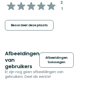
van
:
2
:
1
5
sterren
Beoordeel deze plaats
Afbeeldingen
Afbeeldingen
van
toevoegen
gebruikers
Er zijn nog geen afbeeldingen van
gebruikers. Deel als eerste!