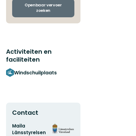
aankomsthaltes
Openbaar vervoer
zoeken
Activiteiten en
faciliteiten
Windschuilplaats
Contact
E-
Organisatie-
Maila
mailadres
logotype
Länsstyrelsen