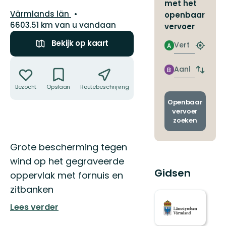
met het
Regio:
Värmlands län
openbaar
6603.51 km van u vandaan
vervoer
Bekijk op kaart
Vertrek
A
Zoek
de
Acties
dichtstb
Aankomst
B
Wissel
halte
vertrek
Bezocht
Opslaan
Routebeschrijving
Delen
en
aankom
Openbaar
vervoer
zoeken
Omschrijving
Grote bescherming tegen
wind op het gegraveerde
Gidsen
oppervlak met fornuis en
zitbanken
Lees verder