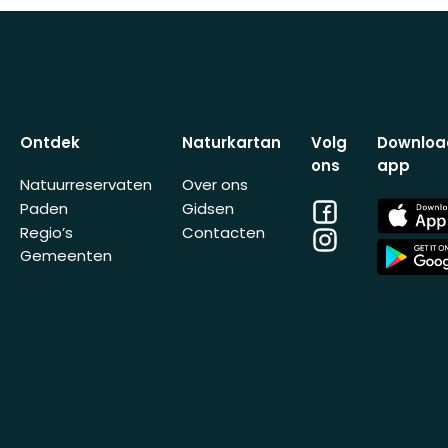
Ontdek
Naturkartan
Volg
Downloa
ons
app
Natuurreservaten
Over ons
Facebook
App
Paden
Gidsen
Store
Regio’s
Contacten
Instagram
App
Gemeenten
Store