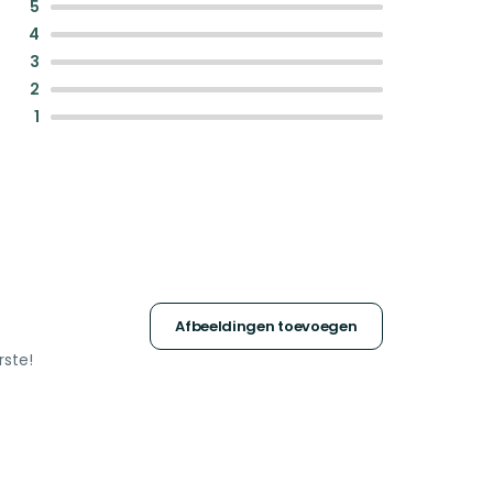
:
5
:
4
:
3
:
2
:
1
Afbeeldingen toevoegen
rste!