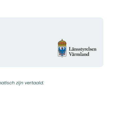
Organisatie-
logotype
isch zijn vertaald.