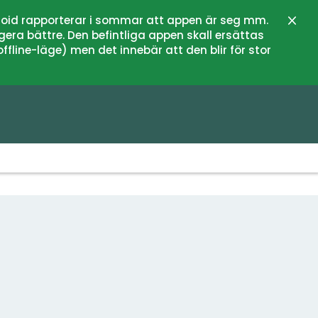
oid rapporterar i sommar att appen är seg mm.
Sluit
gera bättre. Den befintliga appen skall ersättas
fline-läge) men det innebär att den blir för stor