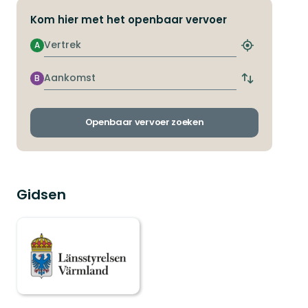
Kom hier met het openbaar vervoer
Vertrek
A
Zoek
de
dichtstbijzij
Aankomst
B
Wissel
halte
vertrek-
en
aankomsthal
Openbaar vervoer zoeken
Gidsen