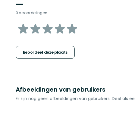
—
0 beoordelingen
van
5
sterren
Beoordeel deze plaats
Afbeeldingen van gebruikers
Er zijn nog geen afbeeldingen van gebruikers. Deel als ee