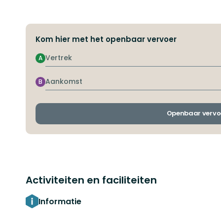
Kom hier met het openbaar vervoer
Vertrek
A
Aankomst
B
Openbaar vervo
Activiteiten en faciliteiten
Informatie