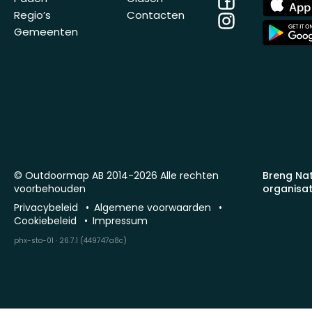
Store
Regio’s
Contacten
Instagram
App
Gemeenten
Store
© Outdoormap AB 2014-2026 Alle rechten
Breng Na
voorbehouden
organisat
Privacybeleid
Algemene voorwaarden
Cookiebeleid
Impressum
phx-sto-01 · 26.7.1 (449747a8c)