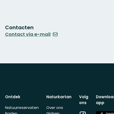
Contacten
Contact via e-mail
Ontdek
Naturkartan
Volg
Downloa
ons
app
Natuurreservaten
Over ons
Facebook
App
Paden
Gidsen