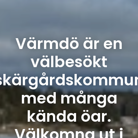
Värmdö är en
välbesökt
skärgårdskommu
med många
kända öar.
Välkomna ut i