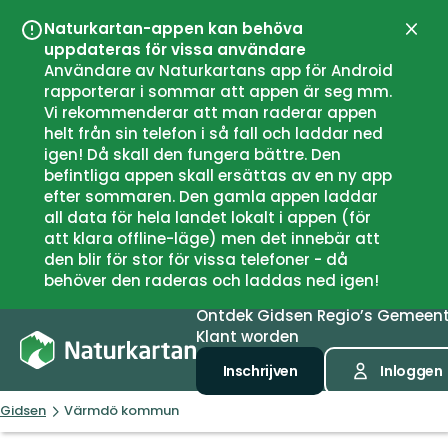
Naturkartan-appen kan behöva
Sluit
uppdateras för vissa användare
Användare av Naturkartans app för Android
rapporterar i sommar att appen är seg mm.
Vi rekommenderar att man raderar appen
helt från sin telefon i så fall och laddar ned
igen! Då skall den fungera bättre. Den
befintliga appen skall ersättas av en ny app
efter sommaren. Den gamla appen laddar
all data för hela landet lokalt i appen (för
att klara offline-läge) men det innebär att
den blir för stor för vissa telefoner - då
behöver den raderas och laddas ned igen!
Ontdek
Gidsen
Regio’s
Gemeen
Klant worden
Inschrijven
Inloggen
Gidsen
Värmdö kommun