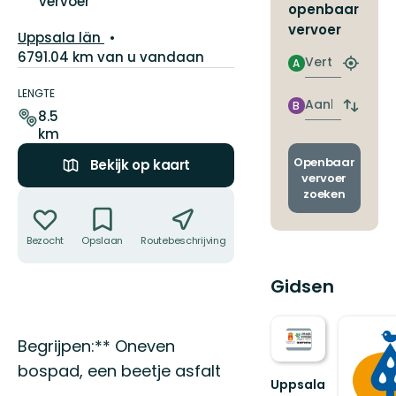
vervoer
openbaar
vervoer
Regio:
Uppsala län
6791.04 km van u vandaan
Vertrek
A
Zoek
Pad
de
details
LENGTE
dichtstb
Aankomst
B
Wissel
8.5
halte
vertrek
km
en
aankom
Openbaar
Bekijk op kaart
vervoer
zoeken
Acties
Bezocht
Opslaan
Routebeschrijving
Delen
Gidsen
Omschrijving
Begrijpen:** Oneven
bospad, een beetje asfalt
Uppsala