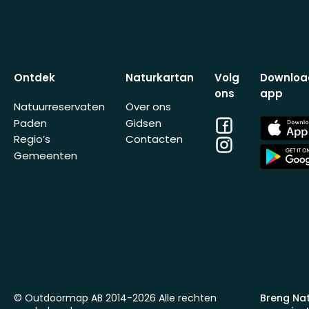
Ontdek
Naturkartan
Volg
Downloa
ons
app
Natuurreservaten
Over ons
Facebook
App
Paden
Gidsen
Store
Regio’s
Contacten
Instagram
App
Gemeenten
Store
© Outdoormap AB 2014-2026 Alle rechten
Breng Na