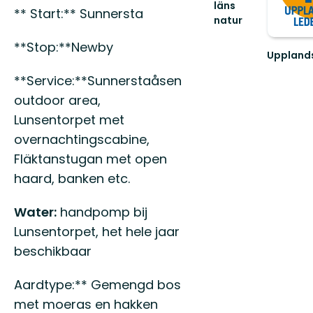
läns
** Start:** Sunnersta
natur
Välkommen
**Stop:**Newby
ut
Uppland
i
Välkomm
naturen
**Service:**Sunnerstaåsen
ut
i
på
outdoor area,
Uppsala
en
län!
Lunsentorpet met
vandring
längs
overnachtingscabine,
den
Fläktanstugan met open
55
mil
haard, banken etc.
lå...
Water:
handpomp bij
Lunsentorpet, het hele jaar
beschikbaar
Aardtype:** Gemengd bos
met moeras en hakken