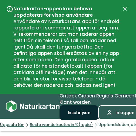
Naturkartan-appen kan behöva
Sluit
uppdateras för vissa användare
Användare av Naturkartans app för Android
rapporterar i sommar att appen är seg mm.
Vi rekommenderar att man raderar appen
helt från sin telefon i så fall och laddar ned
igen! Då skall den fungera bättre. Den
befintliga appen skall ersättas av en ny app
efter sommaren. Den gamla appen laddar
all data för hela landet lokalt i appen (för
att klara offline-läge) men det innebär att
den blir för stor för vissa telefoner - då
behöver den raderas och laddas ned igen!
Ontdek
Gidsen
Regio’s
Gemeen
Klant worden
Inschrijven
Inloggen
Uppsala län
Beste wandelroutes in %{regio}
Upplandsleden, et