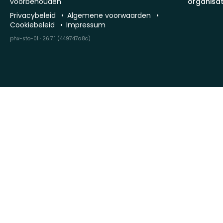
voorbehouden
organisat
Privacybeleid
Algemene voorwaarden
Cookiebeleid
Impressum
phx-sto-01 · 26.7.1 (449747a8c)