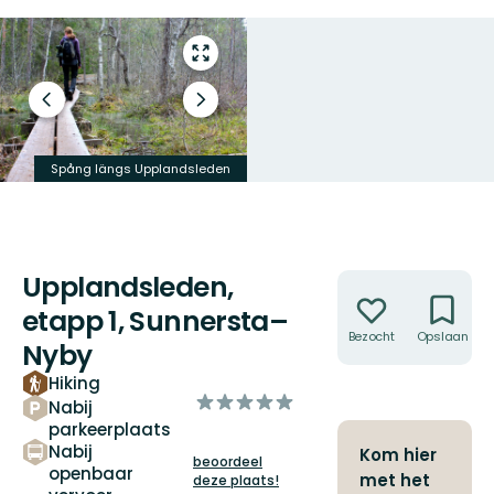
Open
volledig
scherm
Vorige
Volgende
slide
slide
Spång längs Upplandsleden
Upplandsleden
Upplandsleden,
Acties
etapp 1, Sunnersta–
Bezocht
Opslaan
Nyby
Hiking
van
Nabij
5
parkeerplaats
sterren
Nabij
Kom hier
beoordeel
openbaar
met het
deze plaats!