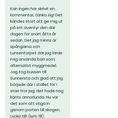
Kan ingen har skrivit en
kommentar, tänka sig! Det
kändes stort att ge mig ut
på ett äventyr den där
dagen för snart åtta år
sedan. Det jag minns är
spångarna och
Lunsentorpet där jag lärde
mig använda barr som
alternativt myggmedel.
Jag tog bussen till
Sunnersta och glad att jag
började där i stället för i
stan tror jag, det hade nog
känts annorlunda. Nu var
det som att stiga in
genom porten till skogen.
Lycka till! (juni-18)