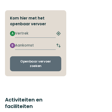
Kom hier met het
openbaar vervoer
Vertrek
A
Zoek
de
dichtstbijzijnde
Aankomst
B
Wissel
halte
vertrek-
en
aankomsthaltes
Openbaar vervoer
zoeken
Activiteiten en
faciliteiten