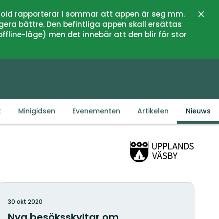
oid rapporterar i sommar att appen är seg mm.
Sluit
gera bättre. Den befintliga appen skall ersättas
fline-läge) men det innebär att den blir för stor
k
Minigidsen
Evenementen
Artikelen
Nieuws
30 okt 2020
Nya besöksskyltar om