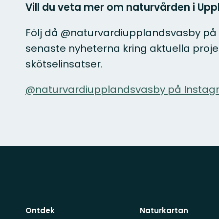
Vill du veta mer om naturvården i Up
Följ då @naturvardiupplandsvasby på I
senaste nyheterna kring aktuella proj
skötselinsatser.
@naturvardiupplandsvasby på Instag
Ontdek
Naturkartan