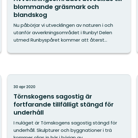
blommande gräsmark och
blandskog
Nu påbörjar vi utvecklingen av naturen i och
utanför avverkningsområdet i Runby! Delen
utmed Runbyspåret kommer att återst...
30 apr 2020
Törnskogens sagostig är
fortfarande tillfälligt stängd för
underhåll
I nuläget är Törnskogens sagostig stängd för
underhåll. Skulpturer och byggnationer i trä
kommer oljas in här i början av ...