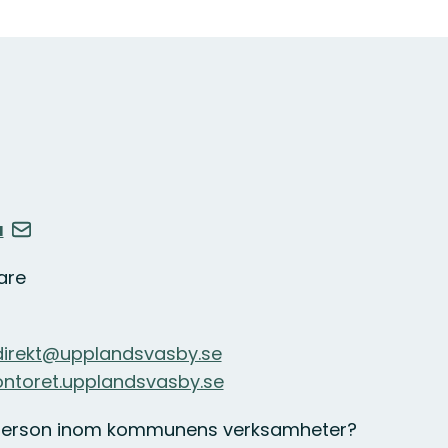
u
are
irekt@upplandsvasby.se
ontoret.upplandsvasby.se
d person inom kommunens verksamheter?