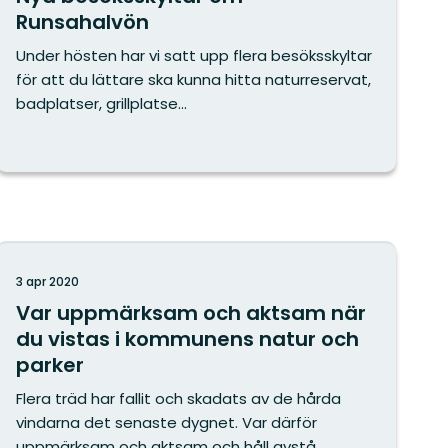
Runsahalvön
Under hösten har vi satt upp flera besöksskyltar
för att du lättare ska kunna hitta naturreservat,
badplatser, grillplatse...
3 apr 2020
Var uppmärksam och aktsam när
du vistas i kommunens natur och
parker
Flera träd har fallit och skadats av de hårda
vindarna det senaste dygnet. Var därför
uppmärksam och aktsam och håll avstå...