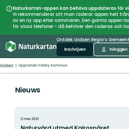
Naturkartan-appen kan behöva uppdateras för v
Vi rekommenderar att man raderar appen helt från si
av en ny app efter sommaren. Den gamla appen laddar
för vissa telefoner - då behöver den raderas och l
Ontdek
Gidsen
Regio’s
Gemeen
Inschrijven
Inloggen
Gidsen
Upplands Väsby kommun
Nieuws
3 mei 2021
Naturvård utmed Kairospåret