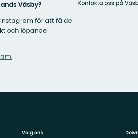
Kontakta oss på Väsby 
plands Väsby?
nstagram för att få de
ekt och löpande
ram.
Volg ons
Down