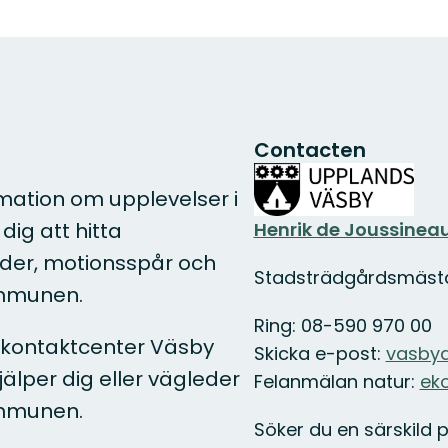
Contacten
mation om upplevelser i
Henrik de Joussinea
dig att hitta
eder, motionsspår och
Stadsträdgårdsmäst
ommunen.
Ring: 08-590 970 00
kontaktcenter Väsby
Skicka e-post:
vasbyd
jälper dig eller vägleder
Felanmälan natur:
ek
ommunen.
Söker du en särskil