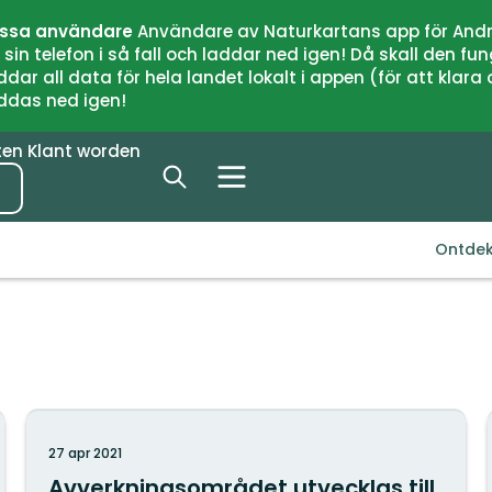
issa användare
Användare av Naturkartans app för Andr
n telefon i så fall och laddar ned igen! Då skall den fun
 all data för hela landet lokalt i appen (för att klara of
addas ned igen!
ten
Klant worden
Ontde
27 apr 2021
Avverkningsområdet utvecklas till