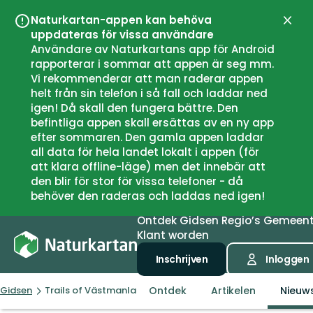
Naturkartan-appen kan behöva
Sluit
uppdateras för vissa användare
Användare av Naturkartans app för Android
rapporterar i sommar att appen är seg mm.
Vi rekommenderar att man raderar appen
helt från sin telefon i så fall och laddar ned
igen! Då skall den fungera bättre. Den
befintliga appen skall ersättas av en ny app
efter sommaren. Den gamla appen laddar
all data för hela landet lokalt i appen (för
att klara offline-läge) men det innebär att
den blir för stor för vissa telefoner - då
behöver den raderas och laddas ned igen!
Ontdek
Gidsen
Regio’s
Gemeen
Klant worden
Inschrijven
Inloggen
Ontdek
Artikelen
Nieuw
Gidsen
Trails of Västmanland