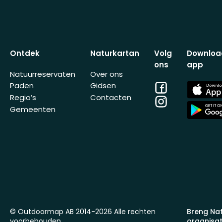
Ontdek
Naturkartan
Volg
Downloa
ons
app
Natuurreservaten
Over ons
Facebook
App
Paden
Gidsen
Store
Regio’s
Contacten
Instagram
App
Gemeenten
Store
© Outdoormap AB 2014-2026 Alle rechten
Breng Na
voorbehouden
organisat