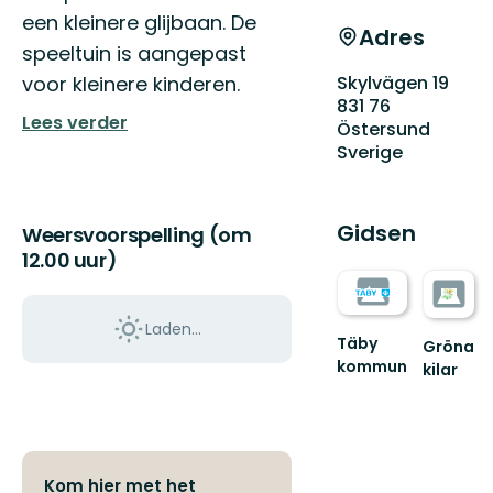
een kleinere glijbaan. De
Adres
speeltuin is aangepast
Skylvägen 19
voor kleinere kinderen.
831 76
Lees verder
Östersund
Sverige
Gidsen
Weersvoorspelling (om
12.00 uur)
Laden…
Täby
Gröna
kommun
kilar
Välkommen
Guide
till
till
Täbys
naturen
fantastiska
i
natur
Stockhol
Kom hier met het
och