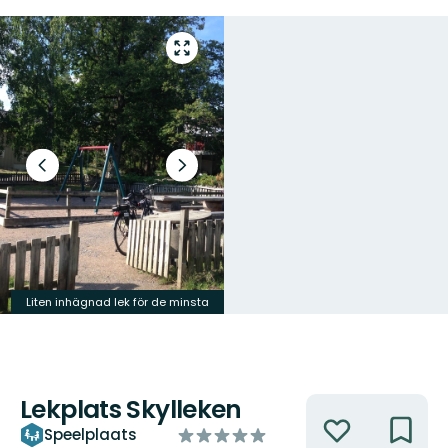
Open
volledig
scherm
Vorige
Volgende
slide
slide
Liten inhägnad lek för de minsta
Klättra upp, rutscha ner
Lekplats Skylleken
Acties
van
Speelplaats