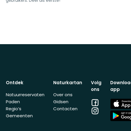
gebruikers. Deel als eerste!
Ontdek
Naturkartan
Volg
Downloa
ons
app
Natuurreservaten
Over ons
Facebook
App
Paden
Gidsen
Store
Regio’s
Contacten
Instagram
App
Gemeenten
Store