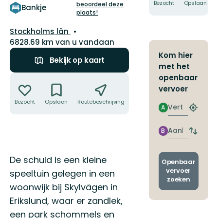
5
Bezocht
Opslaan
beoordeel deze
Bankje
plaats!
sterren
Regio:
Stockholms län
6828.69 km van u vandaan
Kom hier
Bekijk op kaart
met het
Acties
openbaar
vervoer
Bezocht
Opslaan
Routebeschrijving
Delen
Vertrek
A
Zoek
de
dichtstb
Aankomst
B
Wissel
halte
vertrek
en
Omschrijving
De schuld is een kleine
aankom
Openbaar
vervoer
speeltuin gelegen in een
zoeken
woonwijk bij Skylvägen in
Erikslund, waar er zandlek,
een park schommels en