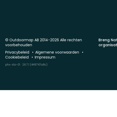
© Outdoormap AB 2014-2026 Alle rechten
Breng Na
voorbehouden
organisat
Privacybeleid
Algemene voorwaarden
Cookiebeleid
Impressum
phx-sto-01 · 26.7.1 (449747a8c)