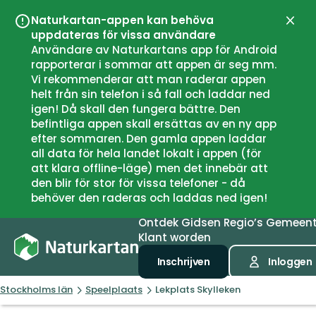
Naturkartan-appen kan behöva
Sluit
uppdateras för vissa användare
Användare av Naturkartans app för Android
rapporterar i sommar att appen är seg mm.
Vi rekommenderar att man raderar appen
helt från sin telefon i så fall och laddar ned
igen! Då skall den fungera bättre. Den
befintliga appen skall ersättas av en ny app
efter sommaren. Den gamla appen laddar
all data för hela landet lokalt i appen (för
att klara offline-läge) men det innebär att
den blir för stor för vissa telefoner - då
behöver den raderas och laddas ned igen!
Ontdek
Gidsen
Regio’s
Gemeen
Klant worden
Inschrijven
Inloggen
Stockholms län
Speelplaats
Lekplats Skylleken