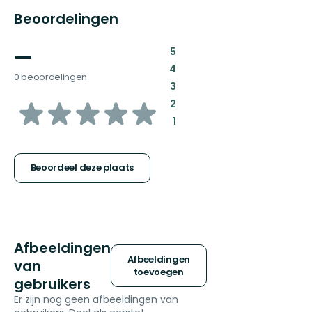
Beoordelingen
—
:
5
:
4
0 beoordelingen
:
3
van
:
2
:
1
5
sterren
Beoordeel deze plaats
Afbeeldingen
Afbeeldingen
van
toevoegen
gebruikers
Er zijn nog geen afbeeldingen van