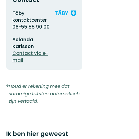
Adres
Organisatie-
Täby
logotype
kontaktcenter
08-55 55 90 00
E-
Yolanda
mailadres
Karlsson
Contact via e-
mail
Houd er rekening mee dat
sommige teksten automatisch
zijn vertaald.
Ik ben hier geweest