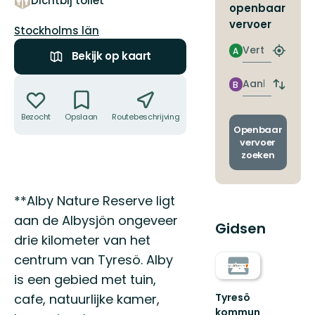
Dichtbij toilet
openbaar
vervoer
Regio:
Stockholms län
Vertrek
A
Bekijk op kaart
Zoek
de
Acties
dichtstb
Aankomst
B
Wissel
halte
vertrek
en
Bezocht
Opslaan
Routebeschrijving
Delen
aankom
Openbaar
vervoer
zoeken
Omschrijving
**Alby Nature Reserve ligt
aan de Albysjön ongeveer
Gidsen
drie kilometer van het
centrum van Tyresö. Alby
is een gebied met tuin,
Tyresö
cafe, natuurlijke kamer,
kommun