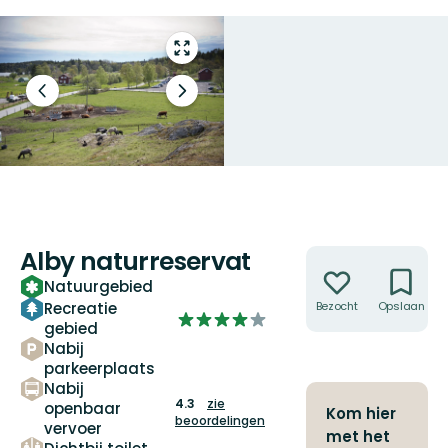
Open
volledig
scherm
Vorige
Volgende
slide
slide
Göran Bardun
Alby naturreservat
Acties
Natuurgebied
Recreatie
Bezocht
Opslaan
4.2624777183600715
gebied
van
Nabij
5
parkeerplaats
sterren
Nabij
4.3
zie
openbaar
Kom hier
beoordelingen
vervoer
met het