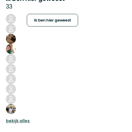
33
Ik ben hier geweest
bekijk alles