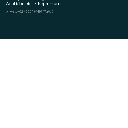
Cookiebeleid
Impressum
phx-sto-02 · 26.7.1 (449747a8c)