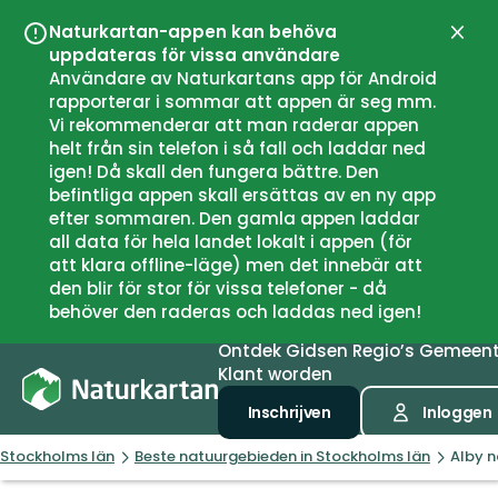
Naturkartan-appen kan behöva
Sluit
uppdateras för vissa användare
Användare av Naturkartans app för Android
rapporterar i sommar att appen är seg mm.
Vi rekommenderar att man raderar appen
helt från sin telefon i så fall och laddar ned
igen! Då skall den fungera bättre. Den
befintliga appen skall ersättas av en ny app
efter sommaren. Den gamla appen laddar
all data för hela landet lokalt i appen (för
att klara offline-läge) men det innebär att
den blir för stor för vissa telefoner - då
behöver den raderas och laddas ned igen!
Ontdek
Gidsen
Regio’s
Gemeen
Klant worden
Inschrijven
Inloggen
Stockholms län
Beste natuurgebieden in Stockholms län
Alby n