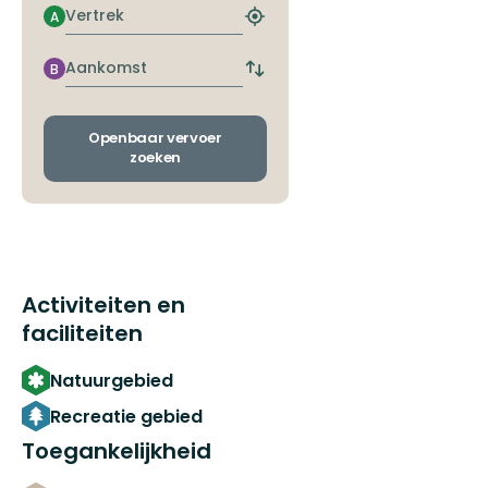
Vertrek
A
Zoek
de
dichtstbijzijnde
Aankomst
B
Wissel
halte
vertrek-
en
aankomsthaltes
Openbaar vervoer
zoeken
Activiteiten en
faciliteiten
Natuurgebied
Recreatie gebied
Toegankelijkheid