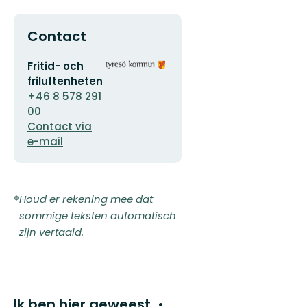
Contact
E-
Organisatie-
Fritid- och
mailadres
logotype
friluftenheten
+46 8 578 291
00
Contact via
e-mail
Houd er rekening mee dat
sommige teksten automatisch
zijn vertaald.
Ik ben hier geweest