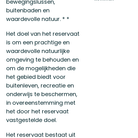
bewegingslussen,
Välkommen
buitenbaden en
ut
i
waardevolle natuur. * *
Tyresös
natur!
Het doel van het reservaat
is om een prachtige en
waardevolle natuurlijke
omgeving te behouden en
om de mogelijkheden die
het gebied biedt voor
buitenleven, recreatie en
onderwijs te beschermen,
in overeenstemming met
het door het reservaat
vastgestelde doel.
Het reservaat bestaat uit