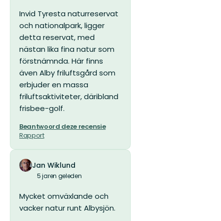
5
Invid Tyresta naturreservat
sterren
och nationalpark, ligger
detta reservat, med
nästan lika fina natur som
förstnämnda. Här finns
även Alby friluftsgård som
erbjuder en massa
friluftsaktiviteter, däribland
frisbee-golf.
Beantwoord deze recensie
Rapport
Jan Wiklund
5 jaren geleden
Mycket omväxlande och
vacker natur runt Albysjön.