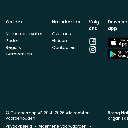
Ontdek
Naturkartan
Volg
Downloa
ons
app
Natuurreservaten
Over ons
Facebook
App
Paden
Gidsen
Store
Regio’s
Contacten
Instagram
App
Gemeenten
Store
© Outdoormap AB 2014-2026 Alle rechten
Breng Na
voorbehouden
organisat
Privacybeleid
Algemene voorwaarden