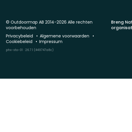
© Outdoormap AB 2014-2026 Alle rechten
Breng Na
voorbehouden
organisat
Privacybeleid
Algemene voorwaarden
Cookiebeleid
Impressum
phx-sto-01 · 26.7.1 (449747a8c)