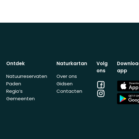
Ontdek
Naturkartan
Volg
Downloa
ons
app
Natuurreservaten
Over ons
Facebook
App
Paden
Gidsen
Store
Regio’s
Contacten
Instagram
App
Gemeenten
Store