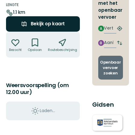
met het
details
LENGTE
openbaar
1.1 km
vervoer
Bekijk op kaart
Vertrek
A
Zoek
Acties
de
dichtstb
Aankomst
B
Wissel
halte
Bezocht
Opslaan
Routebeschrijving
Delen
vertrek
en
aankom
Openbaar
vervoer
zoeken
Weersvoorspelling (om
12.00 uur)
Gidsen
Laden…