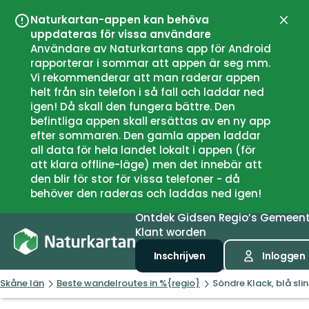
Naturkartan-appen kan behöva
Sluit
uppdateras för vissa användare
Användare av Naturkartans app för Android
rapporterar i sommar att appen är seg mm.
Vi rekommenderar att man raderar appen
helt från sin telefon i så fall och laddar ned
igen! Då skall den fungera bättre. Den
befintliga appen skall ersättas av en ny app
efter sommaren. Den gamla appen laddar
all data för hela landet lokalt i appen (för
att klara offline-läge) men det innebär att
den blir för stor för vissa telefoner - då
behöver den raderas och laddas ned igen!
Ontdek
Gidsen
Regio’s
Gemeen
Klant worden
Inschrijven
Inloggen
Skåne län
Beste wandelroutes in %{regio}
Söndre Klack, blå sli