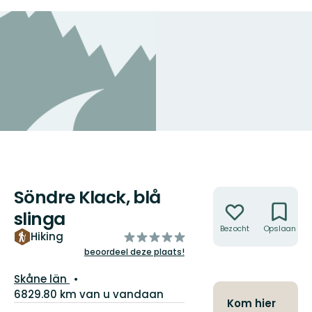
Söndre Klack, blå
Acties
slinga
Bezocht
Opslaan
van
Hiking
5
beoordeel deze plaats!
sterren
Regio:
Skåne län
6829.80 km van u vandaan
Kom hier
Pad