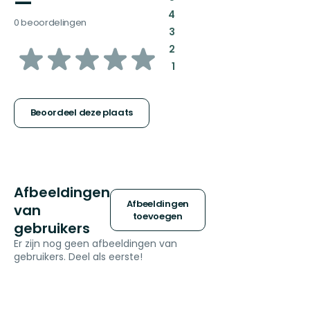
—
:
4
0 beoordelingen
:
3
van
:
2
:
1
5
sterren
Beoordeel deze plaats
Afbeeldingen
Afbeeldingen
van
toevoegen
gebruikers
Er zijn nog geen afbeeldingen van
gebruikers. Deel als eerste!