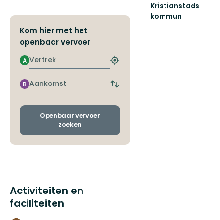
Kristianstads
kommun
Friluftsliv
Kom hier met het
i
openbaar vervoer
Kristianstads
fantastiska
Vertrek
A
och
Zoek
var...
de
dichtstbijzijnde
Aankomst
B
Wissel
halte
vertrek-
en
aankomsthaltes
Openbaar vervoer
zoeken
Activiteiten en
faciliteiten