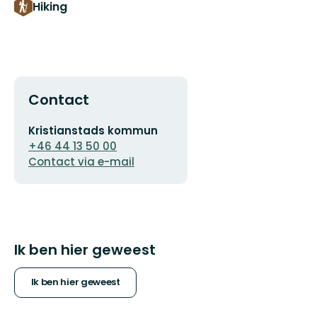
Hiking
Contact
E-
Kristianstads kommun
mailadres
+46 44 13 50 00
Contact via e-mail
Ik ben hier geweest
Ik ben hier geweest