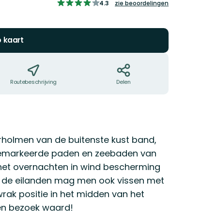
4.2624777183600715
4.3
zie beoordelingen
van
5
sterren
p kaart
Routebeschrijving
Delen
rholmen van de buitenste kust band,
p gemarkeerde paden en zeebaden van
an het overnachten in wind bescherming
f de eilanden mag men ook vissen met
rak positie in het midden van het
en bezoek waard!