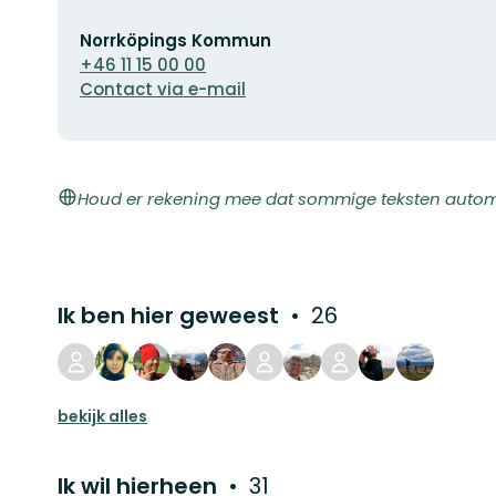
E-
Norrköpings Kommun
mailadres
+46 11 15 00 00
Contact via e-mail
Houd er rekening mee dat sommige teksten automat
Ik ben hier geweest
26
bekijk alles
Ik wil hierheen
31