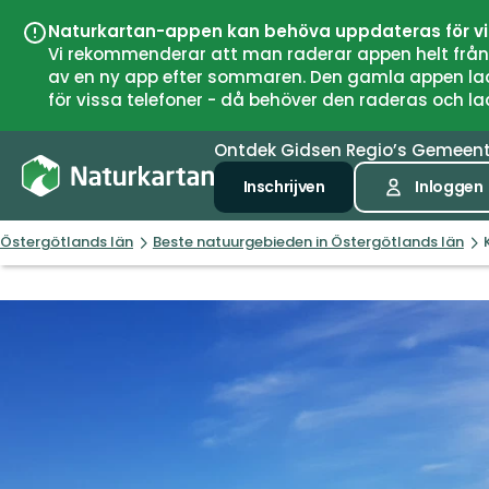
Naturkartan-appen kan behöva uppdateras för v
Vi rekommenderar att man raderar appen helt från si
av en ny app efter sommaren. Den gamla appen laddar
för vissa telefoner - då behöver den raderas och l
Ontdek
Gidsen
Regio’s
Gemeen
Inschrijven
Inloggen
Östergötlands län
Beste natuurgebieden in Östergötlands län