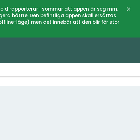
oid rapporterar i sommar att appen är seg mm.
Sluit
gera bättre. Den befintliga appen skall ersättas
fline-läge) men det innebär att den blir för stor