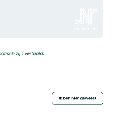
Organisatie-
logotype
isch zijn vertaald.
Ik ben hier geweest