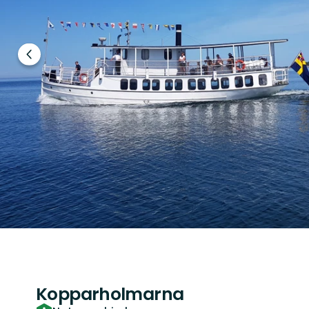
Vorige
slide
Kopparholmarna