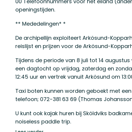
00 Telefoonnummers voor het eiland (andere
openingstijden.
** Mededelingen* *
De archipellijn exploiteert Arkösund-Koppar
reislijst en prijzen voor de Arkösund-Kopp
Tijdens de periode van 8 juli tot 14 augustu
een dagtocht op vrijdag, zaterdag en zond
12:45 uur en vertrek vanuit Arkösund om 13:00
Taxi boten kunnen worden geboekt met ee
telefoon; 072-381 63 69 (Thomas Johansson
U kunt ook kajak huren bij Sköldviks badkam
noiseless paddle trip.
Lees verder