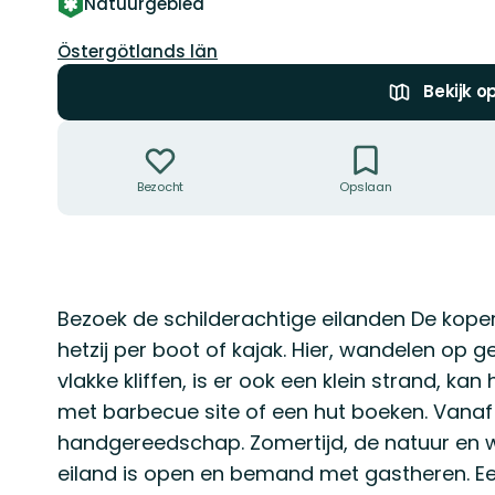
Natuurgebied
Regio:
Östergötlands län
Bekijk o
Acties
Bezocht
Opslaan
Omschrijving
Bezoek de schilderachtige eilanden De kope
hetzij per boot of kajak. Hier, wandelen o
vlakke kliffen, is er ook een klein strand, k
met barbecue site of een hut boeken. Vana
handgereedschap. Zomertijd, de natuur en w
eiland is open en bemand met gastheren. E