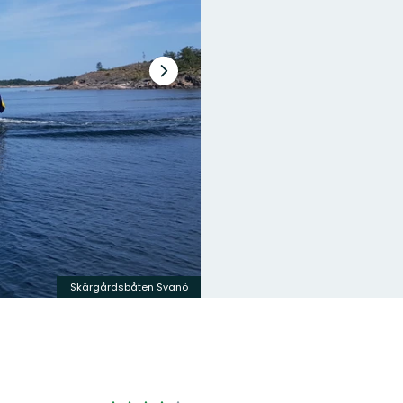
Volgende
slide
Skärgårdsbåten Svanö