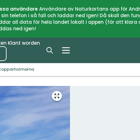
issa användare
Användare av Naturkartans app för Andr
n telefon i så fall och laddar ned igen! Då skall den fun
 all data för hela landet lokalt i appen (för att klara of
addas ned igen!
ten
Klant worden
Kopparholmarna
Open
volledig
scherm