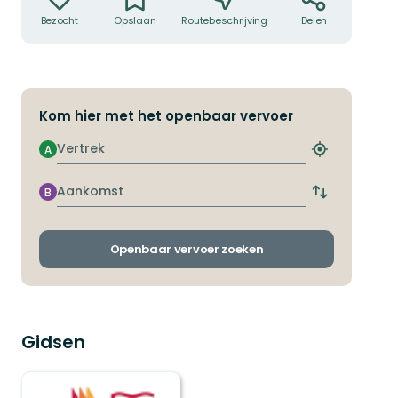
Bezocht
Opslaan
Routebeschrijving
Delen
Kom hier met het openbaar vervoer
Vertrek
A
Zoek
de
dichtstbijzij
Aankomst
B
Wissel
halte
vertrek-
en
aankomsthal
Openbaar vervoer zoeken
Gidsen