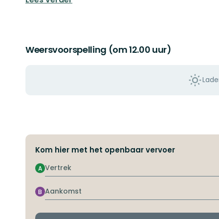
Weersvoorspelling (om 12.00 uur)
Lade
Kom hier met het openbaar vervoer
Vertrek
A
Aankomst
B