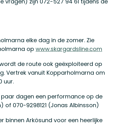
 vragen) zijn 072-527 94 61 tijdens de
holmarna elke dag in de zomer. Zie
arholmarna op
www.skargardsline.com
s wordt de route ook geëxploiteerd op
ag. Vertrek vanuit Kopparholmarna om
 uur.
n paar dagen een performance op de
) of 070-9298121 (Jonas Albinsson)
er binnen Arkösund voor een heerlijke