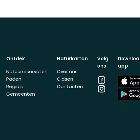
Ontdek
Naturkartan
Volg
Downloa
ons
app
Natuurreservaten
Over ons
Facebook
App
Paden
Gidsen
Store
Regio’s
Contacten
Instagram
App
Gemeenten
Store