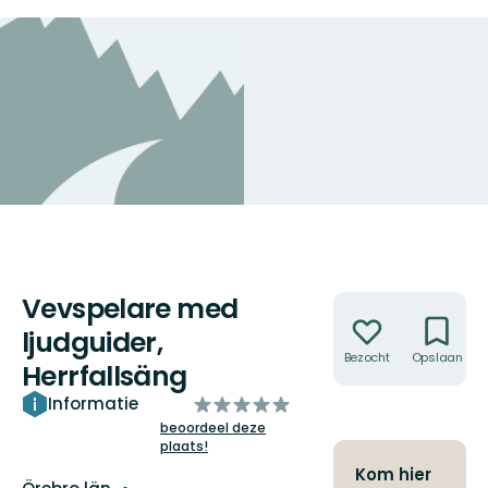
Vevspelare med
Acties
ljudguider,
Bezocht
Opslaan
Herrfallsäng
van
Informatie
5
beoordeel deze
plaats!
sterren
Kom hier
Regio: