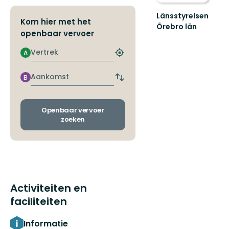
Länsstyrelsen
Kom hier met het
Örebro län
openbaar vervoer
Vertrek
A
Zoek
de
dichtstbijzijnde
Aankomst
B
Wissel
halte
vertrek-
en
aankomsthaltes
Openbaar vervoer
zoeken
Activiteiten en
faciliteiten
Informatie