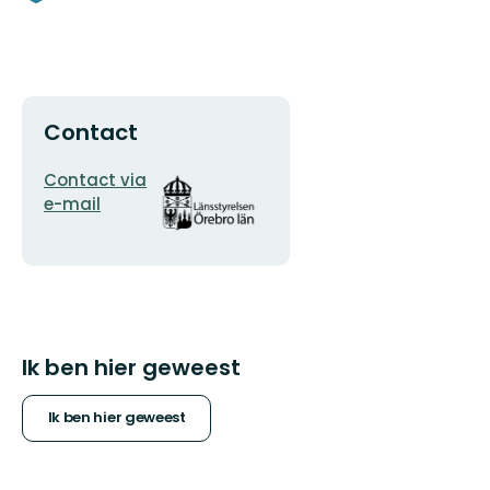
Contact
E-
Organisatie-
Contact via
mailadres
logotype
e-mail
Ik ben hier geweest
Ik ben hier geweest