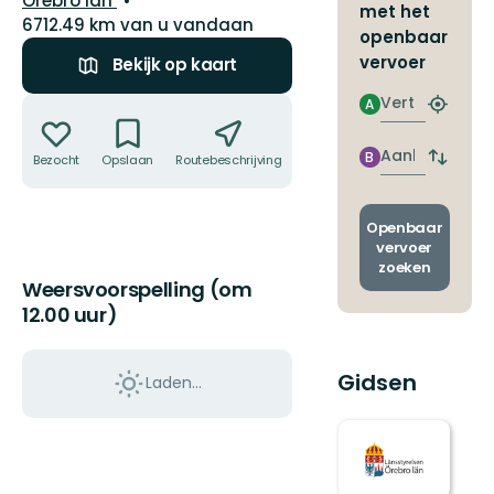
Örebro län
met het
6712.49 km van u vandaan
openbaar
vervoer
Bekijk op kaart
Vertrek
Acties
A
Zoek
de
dichtstb
Aankomst
B
Bezocht
Opslaan
Routebeschrijving
Delen
Wissel
halte
vertrek
en
aankom
Openbaar
vervoer
zoeken
Weersvoorspelling (om
12.00 uur)
Gidsen
Laden…