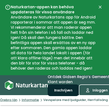
Naturkartan-appen kan behöva
Sluit
uppdateras för vissa användare
Användare av Naturkartans app för Android
rapporterar i sommar att appen är seg mm.
Vi rekommenderar att man raderar appen
helt från sin telefon i så fall och laddar ned
igen! Då skall den fungera bättre. Den
befintliga appen skall ersättas av en ny app
efter sommaren. Den gamla appen laddar
all data för hela landet lokalt i appen (för
att klara offline-läge) men det innebär att
den blir för stor för vissa telefoner - då
behöver den raderas och laddas ned igen!
Ontdek
Gidsen
Regio’s
Gemeen
Klant worden
Inschrijven
Inloggen
Örebro län
Informatie
Vevspelare med ljudguider, Herrfallsäng