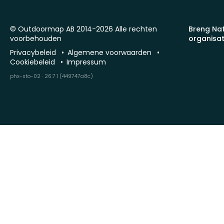
© Outdoormap AB 2014-2026 Alle rechten
Breng Na
voorbehouden
organisat
Privacybeleid
Algemene voorwaarden
Cookiebeleid
Impressum
phx-sto-02 · 26.7.1 (449747a8c)