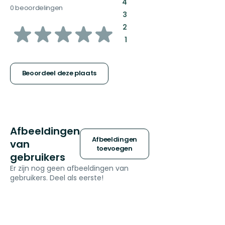
:
4
0 beoordelingen
:
3
van
:
2
:
1
5
sterren
Beoordeel deze plaats
Afbeeldingen
Afbeeldingen
van
toevoegen
gebruikers
Er zijn nog geen afbeeldingen van
gebruikers. Deel als eerste!