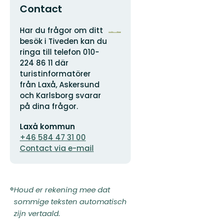
Contact
Adres
Organisatie-
Har du frågor om ditt
logotype
besök i Tiveden kan du
ringa till telefon 010-
224 86 11 där
turistinformatörer
från Laxå, Askersund
och Karlsborg svarar
på dina frågor.
E-
Laxå kommun
mailadres
+46 584 47 31 00
Contact via e-mail
Houd er rekening mee dat
sommige teksten automatisch
zijn vertaald.