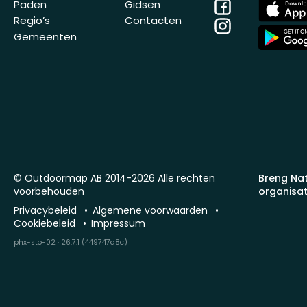
Facebook
App
Paden
Gidsen
Store
Regio’s
Contacten
Instagram
App
Gemeenten
Store
© Outdoormap AB 2014-2026 Alle rechten
Breng Na
voorbehouden
organisat
Privacybeleid
Algemene voorwaarden
Cookiebeleid
Impressum
phx-sto-02 · 26.7.1 (449747a8c)