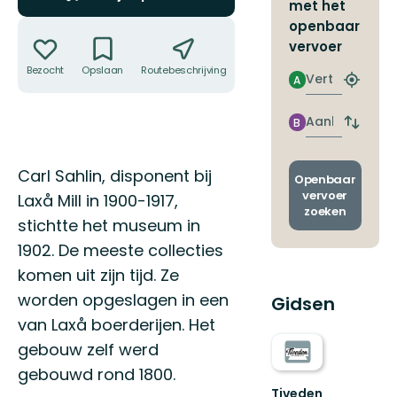
met het
Acties
openbaar
vervoer
Bezocht
Opslaan
Routebeschrijving
Delen
Vertrek
A
Zoek
de
dichtstb
Aankomst
B
Wissel
halte
vertrek
en
Omschrijving
Carl Sahlin, disponent bij
aankom
Openbaar
vervoer
Laxå Mill in 1900-1917,
zoeken
stichtte het museum in
1902. De meeste collecties
komen uit zijn tijd. Ze
worden opgeslagen in een
Gidsen
van Laxå boerderijen. Het
gebouw zelf werd
gebouwd rond 1800.
Tiveden