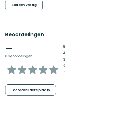
Stel een vraag
Beoordelingen
—
:
5
:
4
0 beoordelingen
:
3
van
:
2
:
1
5
sterren
Beoordeel deze plaats