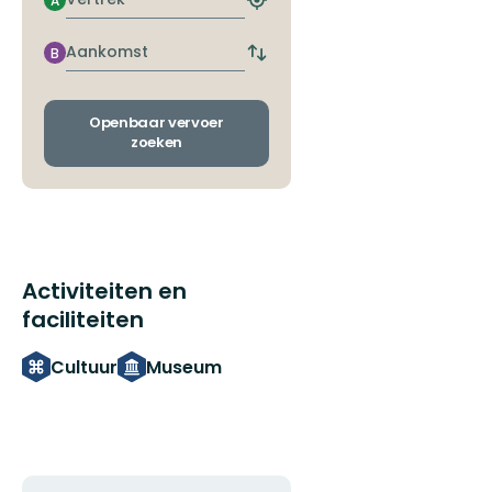
A
Zoek
de
dichtstbijzijnde
Aankomst
B
Wissel
halte
vertrek-
en
aankomsthaltes
Openbaar vervoer
zoeken
Activiteiten en
faciliteiten
Cultuur
Museum