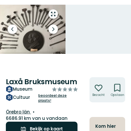
Open
volledig
scherm
Vorige
Volgende
slide
slide
Laxå Bruksmuseum
Acties
van
Museum
5
Bezocht
Opslaan
beoordeel deze
Cultuur
plaats!
sterren
Regio:
Örebro län
6686.91 km van u vandaan
Kom hier
Bekijk op kaart