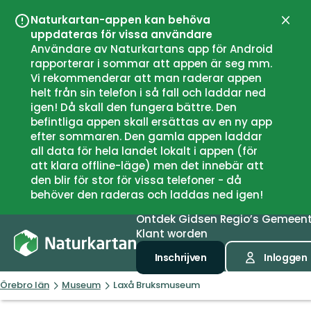
Naturkartan-appen kan behöva
Sluit
uppdateras för vissa användare
Användare av Naturkartans app för Android
rapporterar i sommar att appen är seg mm.
Vi rekommenderar att man raderar appen
helt från sin telefon i så fall och laddar ned
igen! Då skall den fungera bättre. Den
befintliga appen skall ersättas av en ny app
efter sommaren. Den gamla appen laddar
all data för hela landet lokalt i appen (för
att klara offline-läge) men det innebär att
den blir för stor för vissa telefoner - då
behöver den raderas och laddas ned igen!
Ontdek
Gidsen
Regio’s
Gemeen
Klant worden
Inschrijven
Inloggen
Örebro län
Museum
Laxå Bruksmuseum