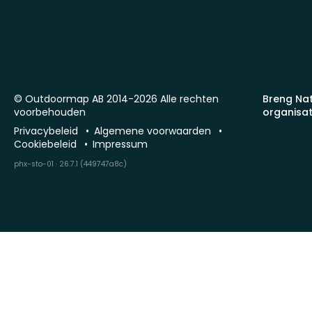
© Outdoormap AB 2014-2026 Alle rechten
Breng Na
voorbehouden
organisat
Privacybeleid
Algemene voorwaarden
Cookiebeleid
Impressum
phx-sto-01 · 26.7.1 (449747a8c)