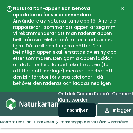
Naturkartan-appen kan behöva
Sluit
uppdateras för vissa användare
Användare av Naturkartans app för Android
rapporterar i sommar att appen är seg mm.
Vi rekommenderar att man raderar appen
helt från sin telefon i så fall och laddar ned
igen! Då skall den fungera bättre. Den
befintliga appen skall ersättas av en ny app
efter sommaren. Den gamla appen laddar
all data för hela landet lokalt i appen (för
att klara offline-läge) men det innebär att
den blir för stor för vissa telefoner - då
behöver den raderas och laddas ned igen!
Ontdek
Gidsen
Regio’s
Gemeen
Klant worden
Inschrijven
Inloggen
Norrbottens län
Parkeren
Parkeringsplats Vittjåkk-Akkanålke