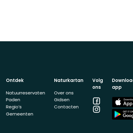
Ontdek
Naturkartan
Volg
Downloa
ons
app
Natuurreservaten
Over ons
Facebook
App
Paden
Gidsen
Store
Regio’s
Contacten
Instagram
App
Gemeenten
Store