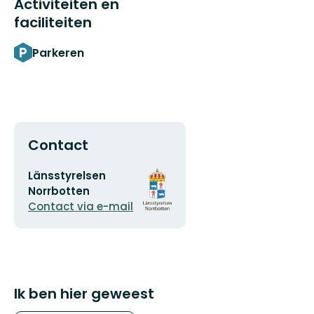
Activiteiten en
faciliteiten
Parkeren
Contact
E-
Organisatie-
Länsstyrelsen
mailadres
logotype
Norrbotten
Contact via e-mail
Ik ben hier geweest