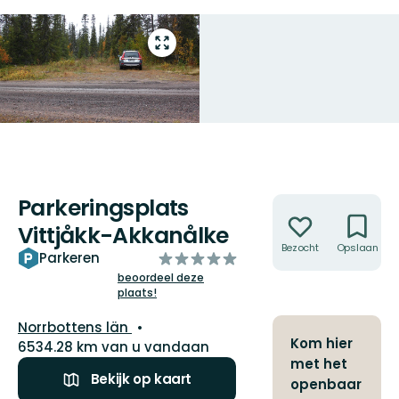
Open
volledig
scherm
Parkeringsplats
Acties
Vittjåkk-Akkanålke
Bezocht
Opslaan
van
Parkeren
5
beoordeel deze
plaats!
sterren
Regio:
Norrbottens län
Kom hier
6534.28 km van u vandaan
met het
Bekijk op kaart
openbaar