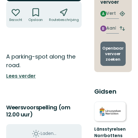
vervoer
Acties
Vertrek
A
Zoek
Bezocht
Opslaan
Routebeschrijving
Delen
de
dichtstb
Aankomst
B
Wissel
halte
vertrek
en
aankom
Openbaar
vervoer
Omschrijving
A parking-spot along the
zoeken
road.
Lees verder
Gidsen
Weersvoorspelling (om
12.00 uur)
Länsstyrelsen
Laden…
Norrbottens