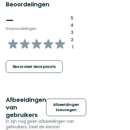
Beoordelingen
—
:
5
:
4
0 beoordelingen
:
3
van
:
2
:
1
5
sterren
Beoordeel deze plaats
Afbeeldingen
Afbeeldingen
van
toevoegen
gebruikers
Er zijn nog geen afbeeldingen van
gebruikers. Deel als eerste!