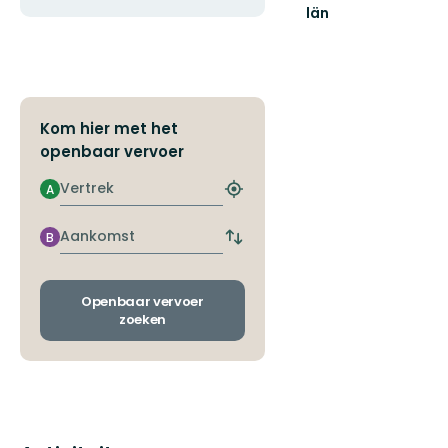
län
Välkommen
ut
i
Norrbottens
natur!
Kom hier met het
openbaar vervoer
Vertrek
A
Zoek
de
dichtstbijzijnde
Aankomst
B
Wissel
halte
vertrek-
en
aankomsthaltes
Openbaar vervoer
zoeken