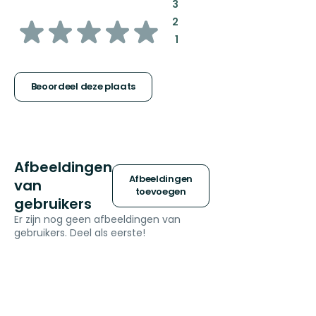
:
3
van
:
2
:
1
5
sterren
Beoordeel deze plaats
Afbeeldingen
Afbeeldingen
van
toevoegen
gebruikers
Er zijn nog geen afbeeldingen van
gebruikers. Deel als eerste!