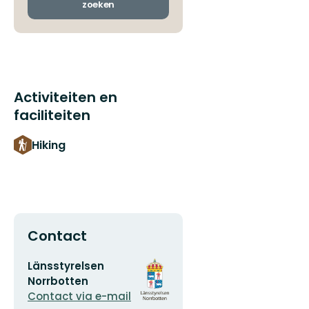
zoeken
Activiteiten en
faciliteiten
Hiking
Contact
E-
Organisatie-
Länsstyrelsen
mailadres
logotype
Norrbotten
Contact via e-mail