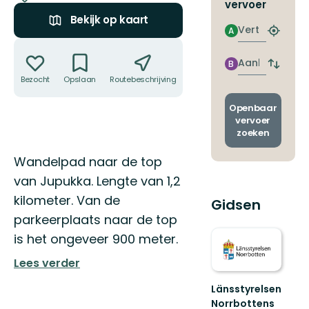
vervoer
Bekijk op kaart
Vertrek
A
Zoek
Acties
de
dichtstb
Aankomst
B
Wissel
halte
Bezocht
Opslaan
Routebeschrijving
Delen
vertrek
en
aankom
Openbaar
vervoer
zoeken
Omschrijving
Wandelpad naar de top
van Jupukka. Lengte van 1,2
kilometer. Van de
Gidsen
parkeerplaats naar de top
is het ongeveer 900 meter.
Lees verder
Länsstyrelsen
Norrbottens