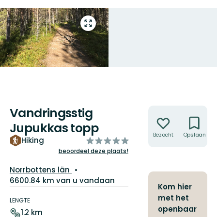
Open
volledig
scherm
Vandringsstig
Acties
Jupukkas topp
Bezocht
Opslaan
van
Hiking
5
beoordeel deze plaats!
sterren
Regio:
Norrbottens län
6600.84 km van u vandaan
Kom hier
Pad
met het
details
LENGTE
openbaar
1.2 km