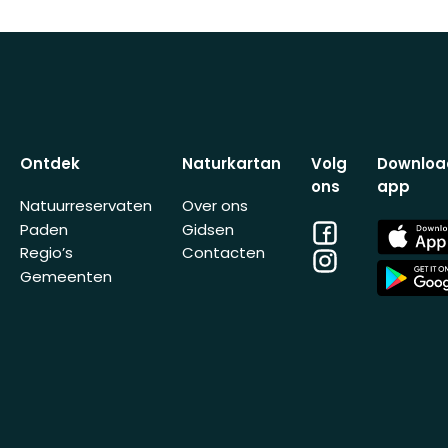
Ontdek
Naturkartan
Volg
Downloa
ons
app
Natuurreservaten
Over ons
Facebook
App
Paden
Gidsen
Store
Regio’s
Contacten
Instagram
App
Gemeenten
Store