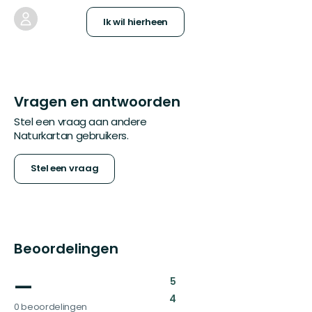
Ik wil hierheen
Vragen en antwoorden
Stel een vraag aan andere
Naturkartan gebruikers.
Stel een vraag
Beoordelingen
—
:
5
:
4
0 beoordelingen