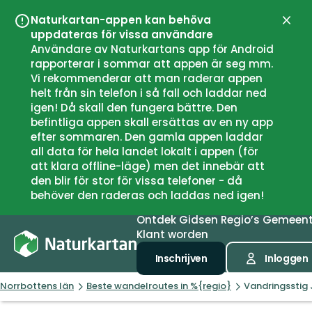
Naturkartan-appen kan behöva
Sluit
uppdateras för vissa användare
Användare av Naturkartans app för Android
rapporterar i sommar att appen är seg mm.
Vi rekommenderar att man raderar appen
helt från sin telefon i så fall och laddar ned
igen! Då skall den fungera bättre. Den
befintliga appen skall ersättas av en ny app
efter sommaren. Den gamla appen laddar
all data för hela landet lokalt i appen (för
att klara offline-läge) men det innebär att
den blir för stor för vissa telefoner - då
behöver den raderas och laddas ned igen!
Ontdek
Gidsen
Regio’s
Gemeen
Klant worden
Inschrijven
Inloggen
Norrbottens län
Beste wandelroutes in %{regio}
Vandringsstig