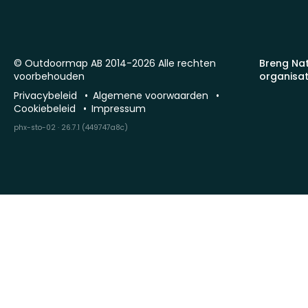
© Outdoormap AB 2014-2026 Alle rechten
Breng Na
voorbehouden
organisat
Privacybeleid
Algemene voorwaarden
Cookiebeleid
Impressum
phx-sto-02 · 26.7.1 (449747a8c)