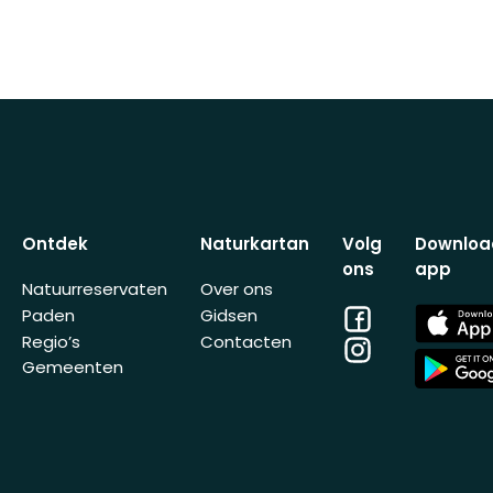
Ontdek
Naturkartan
Volg
Downloa
ons
app
Natuurreservaten
Over ons
Facebook
App
Paden
Gidsen
Store
Regio’s
Contacten
Instagram
App
Gemeenten
Store