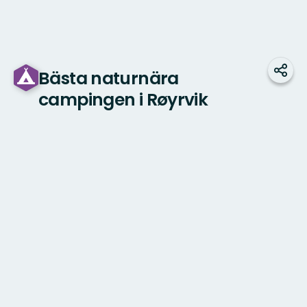
Bästa naturnära
Dele
campingen i Røyrvik
Kaart