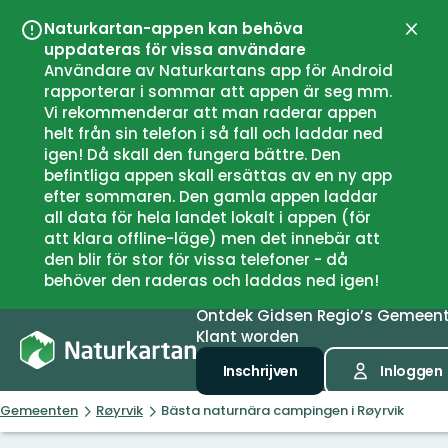
Naturkartan-appen kan behöva
Sluit
uppdateras för vissa användare
Användare av Naturkartans app för Android
rapporterar i sommar att appen är seg mm.
Vi rekommenderar att man raderar appen
helt från sin telefon i så fall och laddar ned
igen! Då skall den fungera bättre. Den
befintliga appen skall ersättas av en ny app
efter sommaren. Den gamla appen laddar
all data för hela landet lokalt i appen (för
att klara offline-läge) men det innebär att
den blir för stor för vissa telefoner - då
behöver den raderas och laddas ned igen!
Ontdek
Gidsen
Regio’s
Gemeen
Klant worden
Inschrijven
Inloggen
Gemeenten
Røyrvik
Bästa naturnära campingen i Røyrvik