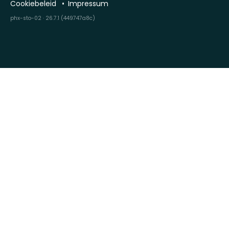
Cookiebeleid
Impressum
phx-sto-02 · 26.7.1 (449747a8c)