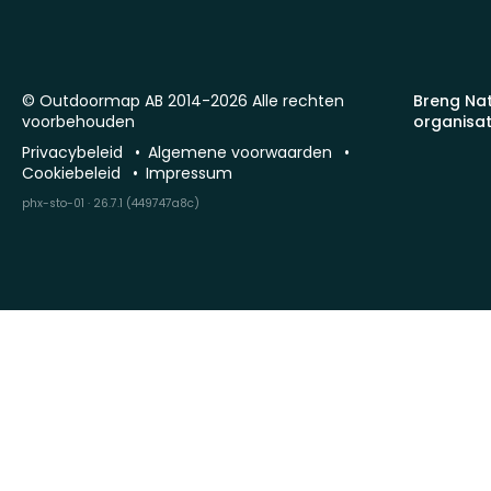
© Outdoormap AB 2014-2026 Alle rechten
Breng Na
voorbehouden
organisat
Privacybeleid
Algemene voorwaarden
Cookiebeleid
Impressum
phx-sto-01 · 26.7.1 (449747a8c)