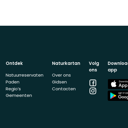
Ontdek
Naturkartan
Volg
Downloa
ons
app
Natuurreservaten
Over ons
Facebook
App
Paden
Gidsen
Store
Regio’s
Contacten
Instagram
App
Gemeenten
Store