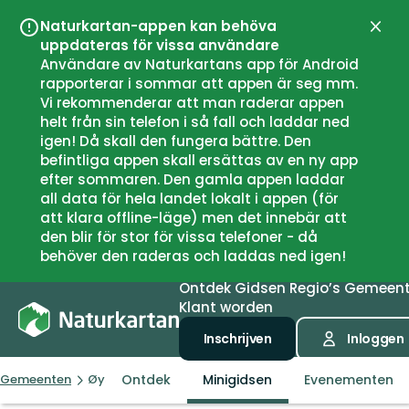
Naturkartan-appen kan behöva
Sluit
uppdateras för vissa användare
Användare av Naturkartans app för Android
rapporterar i sommar att appen är seg mm.
Vi rekommenderar att man raderar appen
helt från sin telefon i så fall och laddar ned
igen! Då skall den fungera bättre. Den
befintliga appen skall ersättas av en ny app
efter sommaren. Den gamla appen laddar
all data för hela landet lokalt i appen (för
att klara offline-läge) men det innebär att
den blir för stor för vissa telefoner - då
behöver den raderas och laddas ned igen!
Ontdek
Gidsen
Regio’s
Gemeen
Klant worden
Inschrijven
Inloggen
Ontdek
Minigidsen
Evenementen
Gemeenten
Øystre Slidre