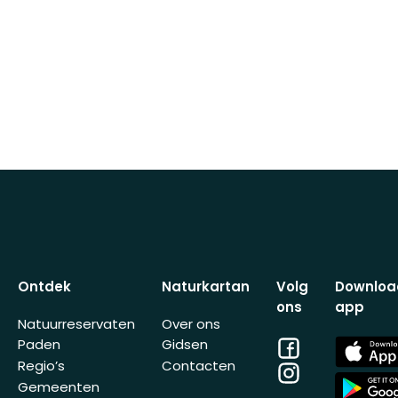
Ontdek
Naturkartan
Volg
Downloa
ons
app
Natuurreservaten
Over ons
Facebook
App
Paden
Gidsen
Store
Regio’s
Contacten
Instagram
App
Gemeenten