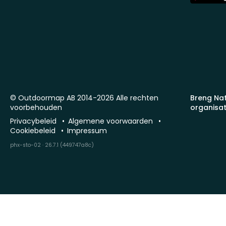
Store
© Outdoormap AB 2014-2026 Alle rechten
Breng Na
voorbehouden
organisat
Privacybeleid
Algemene voorwaarden
Cookiebeleid
Impressum
phx-sto-02 · 26.7.1 (449747a8c)