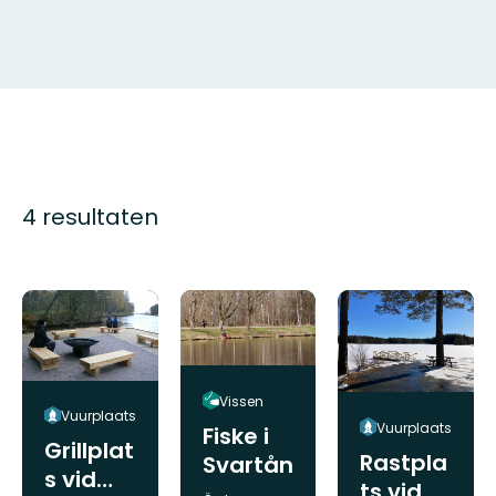
4 resultaten
Vissen
Vuurplaats
Vuurplaats
Fiske i
Grillplat
Rastpla
Svartån
s vid
ts vid