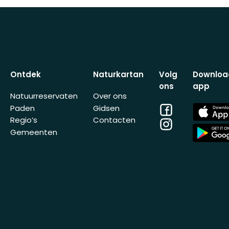
Ontdek
Naturkartan
Volg
Downloa
ons
app
Natuurreservaten
Over ons
Facebook
App
Paden
Gidsen
Store
Regio’s
Contacten
Instagram
App
Gemeenten
Store