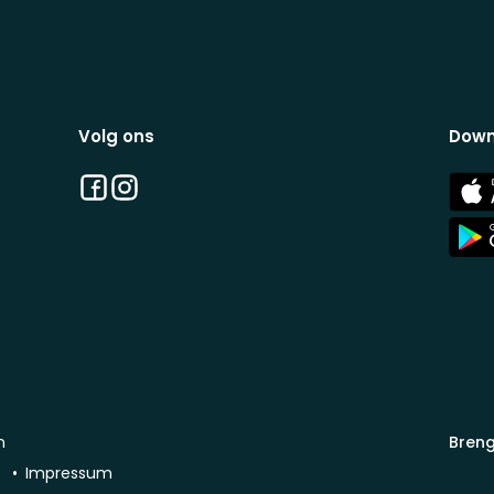
Volg ons
Down
Facebook
Instagram
App
Stor
App
Stor
n
Breng
d
Impressum