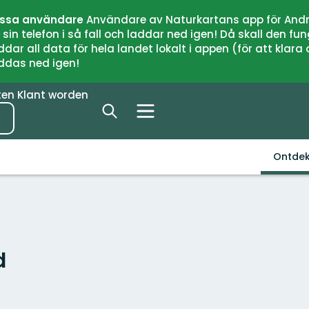
issa användare
Användare av Naturkartans app för Andr
n telefon i så fall och laddar ned igen! Då skall den fun
 all data för hela landet lokalt i appen (för att klara of
addas ned igen!
ten
Klant worden
Ontde
d