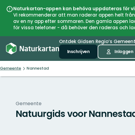
Naturkartan-appen kan behöva uppdateras för v
Vi rekommenderar att man raderar appen helt från si
av en ny app efter sommaren. Den gamla appen laddar
för vissa telefoner - då behöver den raderas och l
Ontdek
Gidsen
Regio’s
Gemeen
Inschrijven
Inloggen
Gemeente
Nannestad
Gemeente
Natuurgids voor Nannesta