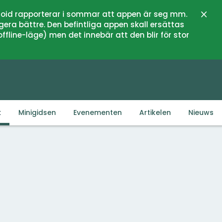
oid rapporterar i sommar att appen är seg mm.
Sluit
gera bättre. Den befintliga appen skall ersättas
fline-läge) men det innebär att den blir för stor
k
Minigidsen
Evenementen
Artikelen
Nieuws