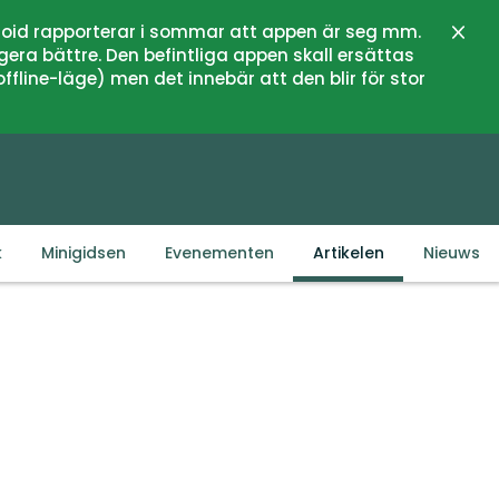
oid rapporterar i sommar att appen är seg mm.
Sluit
gera bättre. Den befintliga appen skall ersättas
fline-läge) men det innebär att den blir för stor
k
Minigidsen
Evenementen
Artikelen
Nieuws