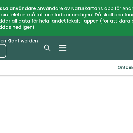
issa användare
Användare av Naturkartans app för Andr
n telefon i så fall och laddar ned igen! Då skall den fun
 all data för hela landet lokalt i appen (för att klara of
addas ned igen!
ten
Klant worden
Ontde