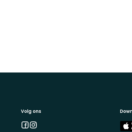
Volg ons
Down
Facebook
Instagram
App
Stor