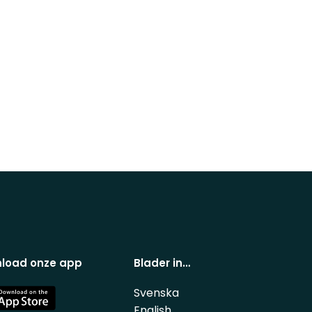
load onze app
Blader in…
Svenska
e
English