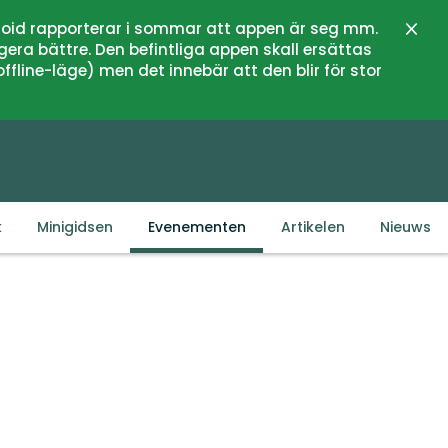
oid rapporterar i sommar att appen är seg mm.
Sluit
gera bättre. Den befintliga appen skall ersättas
fline-läge) men det innebär att den blir för stor
k
Minigidsen
Evenementen
Artikelen
Nieuws