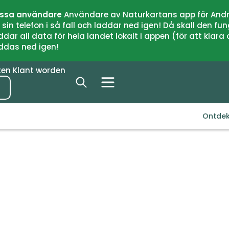
issa användare
Användare av Naturkartans app för Andr
n telefon i så fall och laddar ned igen! Då skall den fun
 all data för hela landet lokalt i appen (för att klara of
addas ned igen!
ten
Klant worden
Ontde