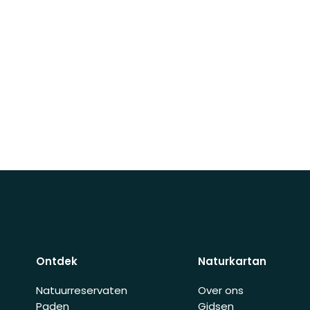
Ontdek
Naturkartan
Natuurreservaten
Over ons
Paden
Gidsen