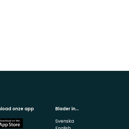
load onze app
Blader in…
Svenska
e
English