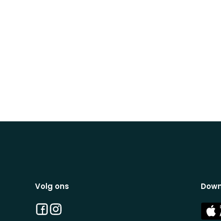
Volg ons
Down
Facebook
Instagram
App
Stor