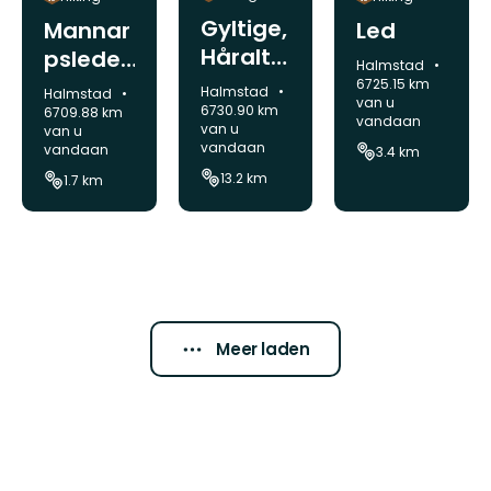
Gyltige,
Mannar
Led
Håraltsj
pslede
Gemeente:
Halmstad
ön Runt
n
6725.15 km
Gemeente:
Halmstad
Gemeente:
Halmstad
van u
- vit led
6730.90 km
6709.88 km
vandaan
van u
van u
vandaan
vandaan
3.4 km
13.2 km
1.7 km
Meer laden