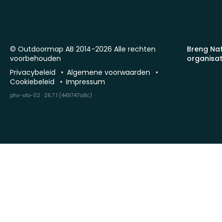
© Outdoormap AB 2014-2026 Alle rechten
Breng Na
voorbehouden
organisat
Privacybeleid
Algemene voorwaarden
Cookiebeleid
Impressum
phx-sto-02 · 26.7.1 (449747a8c)