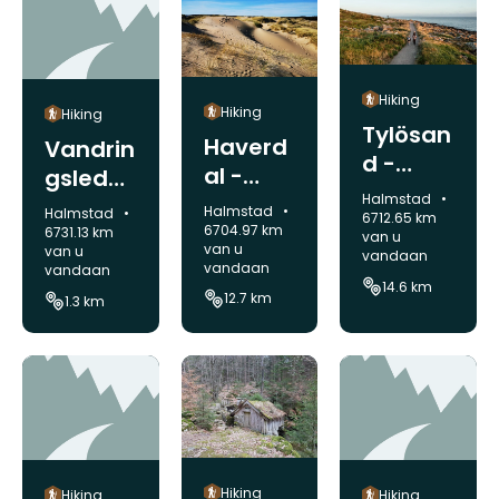
Hiking
Hiking
Hiking
Tylösan
Haverd
Vandrin
d -
al -
gsled
Halmst
Gemeente:
Tylösan
Halmstad
1,3 km
Gemeente:
Halmstad
Gemeente:
Halmstad
ad C,
6712.65 km
d,
6704.97 km
6731.13 km
van u
Halland
van u
van u
vandaan
Halland
vandaan
vandaan
sleden
sleden
14.6 km
12.7 km
1.3 km
Hiking
Hiking
Hiking