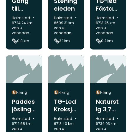
Gång
Stening
TG-led
till
eleden
Fästam
utsikt
paåsen
Gemeente:
Gemeente:
Gemeente:
Halmstad
Halmstad
Halmstad
250 m
6724.24 km
6699.31 km
6713.25 km
van u
van u
van u
vandaan
vandaan
vandaan
0.0 km
3.1 km
0.2 km
Hiking
Hiking
Hiking
Paddes
TG-Led
Naturst
jöslinga
Kroksjö
ig 3,7
n 3,1 km
n 1 km
km
Gemeente:
Gemeente:
Gemeente:
Halmstad
Halmstad
Halmstad
6712.68 km
6713.40 km
6734.03 km
van u
van u
van u