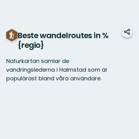
Beste wandelroutes in %
Dele
{regio}
Naturkartan samlar de
vandringslederna i Halmstad som är
populärast bland våra användare.
Kaart