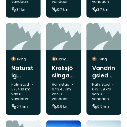
vandaan
vandaan
vandaan
3.1 km
0.7 km
3.7 km
Hiking
Hiking
Hiking
Naturst
Kroksjö
Vandrin
ig
slingan
gsled
genväg
1 km
till
Gemeente:
Gemeente:
Gemeente:
Halmstad
Halmstad
Halmstad
1 mars
utsikts
6734.10 km
6713.40 km
6731.59 km
van u
van u
van u
- 31 maj
punkt
vandaan
vandaan
vandaan
700 m
0.7 km
0.9 km
0.5 km