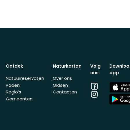
Ontdek
Naturkartan
Volg
Downloa
ons
app
Natuurreservaten
Over ons
Facebook
App
Paden
Gidsen
Store
Regio’s
Contacten
Instagram
App
Gemeenten
Store