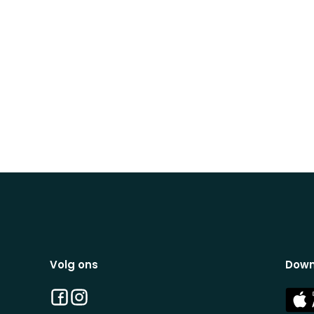
Volg ons
Down
Facebook
Instagram
App
Stor