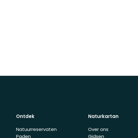
Ontdek
Naturkartan
Natuurreservaten
Over ons
Paden
Gidsen