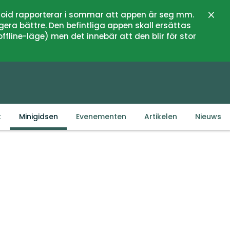
oid rapporterar i sommar att appen är seg mm.
Sluit
gera bättre. Den befintliga appen skall ersättas
fline-läge) men det innebär att den blir för stor
k
Minigidsen
Evenementen
Artikelen
Nieuws