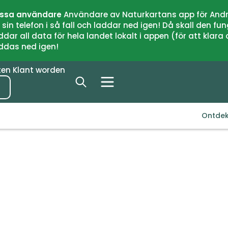
issa användare
Användare av Naturkartans app för Andr
n telefon i så fall och laddar ned igen! Då skall den fun
 all data för hela landet lokalt i appen (för att klara of
addas ned igen!
ten
Klant worden
Ontde