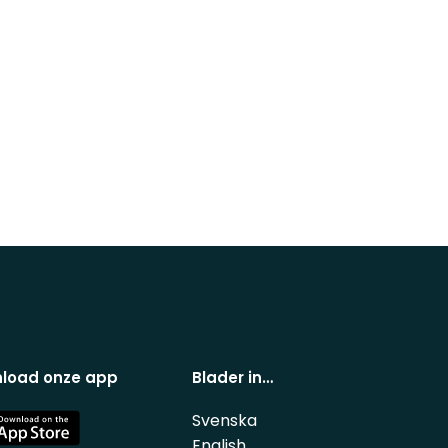
load onze app
Blader in…
Svenska
e
English