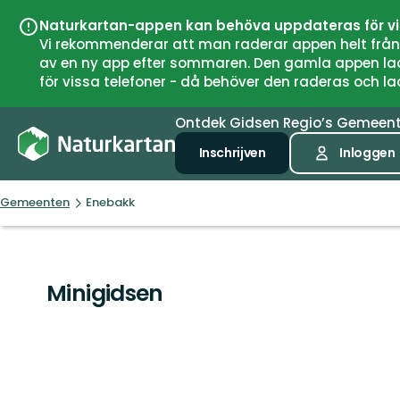
Naturkartan-appen kan behöva uppdateras för v
Vi rekommenderar att man raderar appen helt från si
av en ny app efter sommaren. Den gamla appen laddar
för vissa telefoner - då behöver den raderas och l
Ontdek
Gidsen
Regio’s
Gemeen
Inschrijven
Inloggen
Gemeenten
Enebakk
Minigidsen