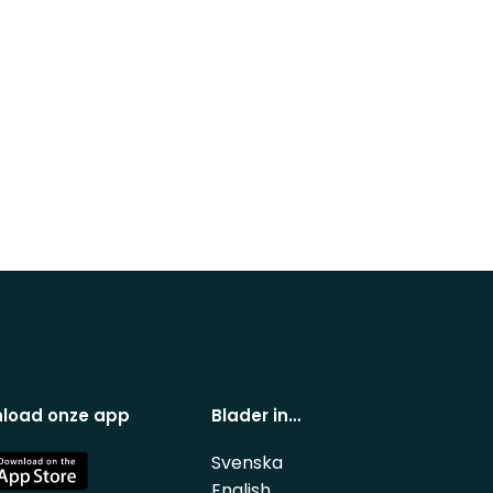
load onze app
Blader in…
Svenska
e
English