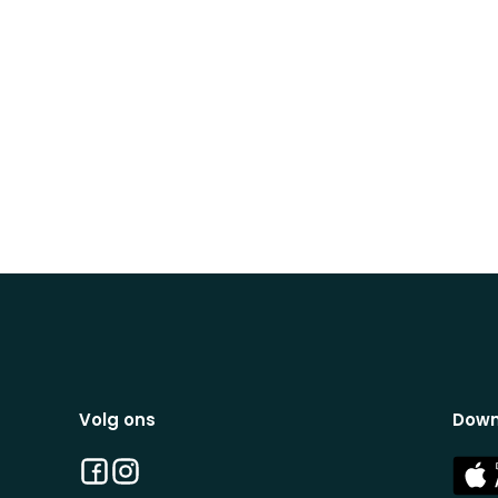
Volg ons
Down
Facebook
Instagram
App
Stor