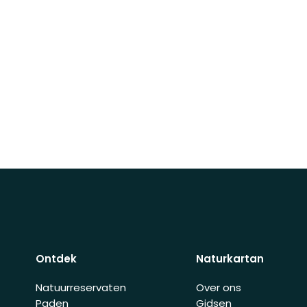
Ontdek
Naturkartan
Natuurreservaten
Over ons
Paden
Gidsen