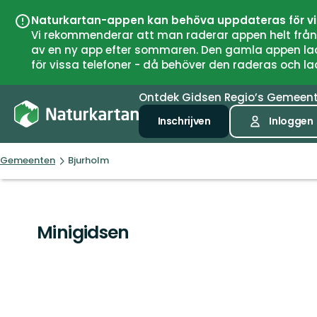
Naturkartan-appen kan behöva uppdateras för v
Vi rekommenderar att man raderar appen helt från si
av en ny app efter sommaren. Den gamla appen laddar
för vissa telefoner - då behöver den raderas och l
Ontdek
Gidsen
Regio’s
Gemeen
Inschrijven
Inloggen
Gemeenten
Bjurholm
Minigidsen