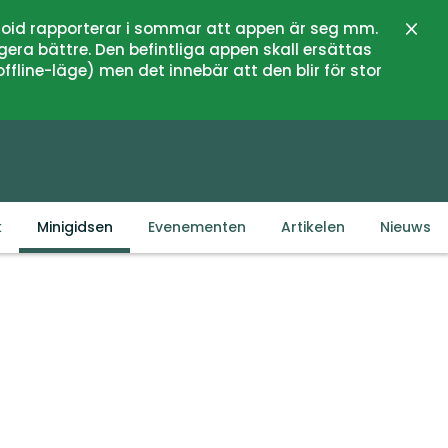
oid rapporterar i sommar att appen är seg mm.
Sluit
gera bättre. Den befintliga appen skall ersättas
fline-läge) men det innebär att den blir för stor
k
Minigidsen
Evenementen
Artikelen
Nieuws