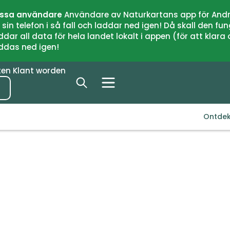
issa användare
Användare av Naturkartans app för Andr
n telefon i så fall och laddar ned igen! Då skall den fun
 all data för hela landet lokalt i appen (för att klara of
addas ned igen!
ten
Klant worden
Ontde