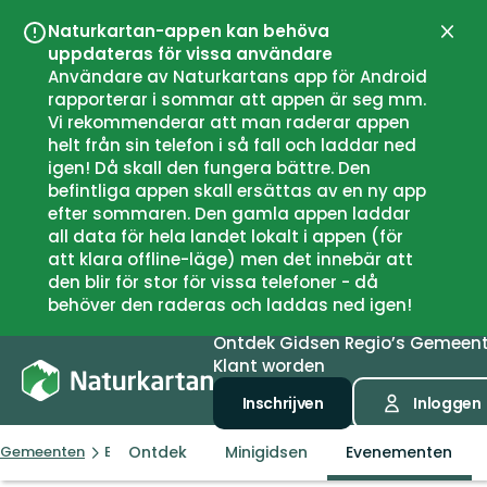
Naturkartan-appen kan behöva
Sluit
uppdateras för vissa användare
Användare av Naturkartans app för Android
rapporterar i sommar att appen är seg mm.
Vi rekommenderar att man raderar appen
helt från sin telefon i så fall och laddar ned
igen! Då skall den fungera bättre. Den
befintliga appen skall ersättas av en ny app
efter sommaren. Den gamla appen laddar
all data för hela landet lokalt i appen (för
att klara offline-läge) men det innebär att
den blir för stor för vissa telefoner - då
behöver den raderas och laddas ned igen!
Ontdek
Gidsen
Regio’s
Gemeen
Klant worden
Inschrijven
Inloggen
Ontdek
Minigidsen
Evenementen
Gemeenten
Birkenes