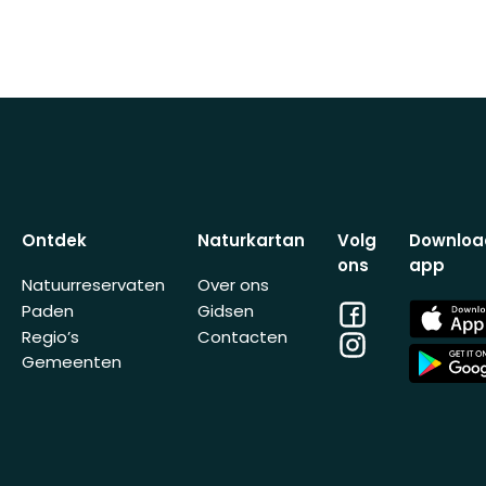
Ontdek
Naturkartan
Volg
Downloa
ons
app
Natuurreservaten
Over ons
Facebook
App
Paden
Gidsen
Store
Regio’s
Contacten
Instagram
App
Gemeenten
Store