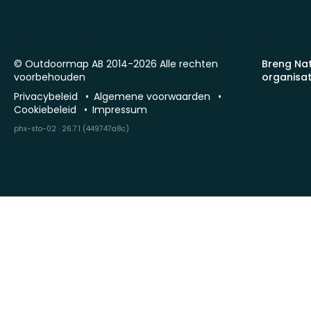
© Outdoormap AB 2014-2026 Alle rechten
Breng Na
voorbehouden
organisat
Privacybeleid
Algemene voorwaarden
Cookiebeleid
Impressum
phx-sto-02 · 26.7.1 (449747a8c)