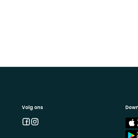
Volg ons
Down
Facebook
Instagram
App
Stor
App