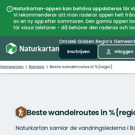
Naturkartan-appen kan behöva uppdateras för v
Vi rekommenderar att man raderar appen helt från si
av en ny app efter sommaren. Den gamla appen laddar
för vissa telefoner - då behöver den raderas och l
Ontdek
Gidsen
Regio’s
Gemeen
Inschrijven
Inloggen
Gemeenten
Bamble
Beste wandelroutes in %{regio}
Beste wandelroutes in %{regi
Naturkartan samlar de vandringslederna i 