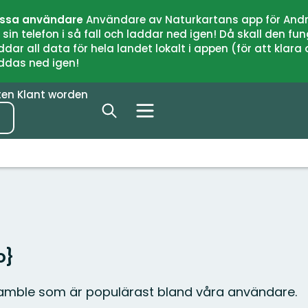
issa användare
Användare av Naturkartans app för Andr
n telefon i så fall och laddar ned igen! Då skall den fun
 all data för hela landet lokalt i appen (för att klara of
addas ned igen!
ten
Klant worden
o}
Bamble som är populärast bland våra användare.