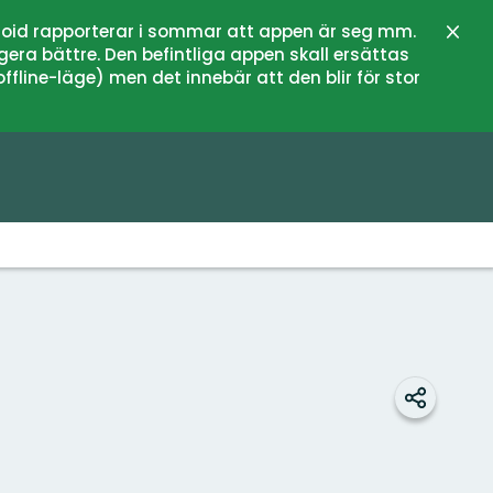
oid rapporterar i sommar att appen är seg mm.
Sluit
gera bättre. Den befintliga appen skall ersättas
fline-läge) men det innebär att den blir för stor
Delen