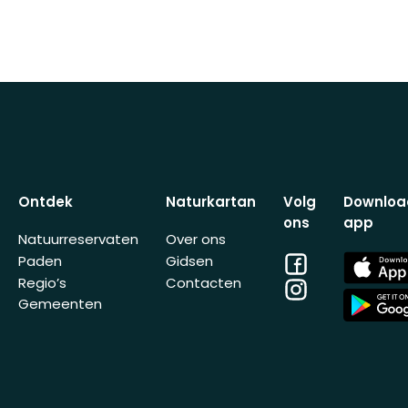
Ontdek
Naturkartan
Volg
Downloa
ons
app
Natuurreservaten
Over ons
Facebook
App
Paden
Gidsen
Store
Regio’s
Contacten
Instagram
App
Gemeenten
Store