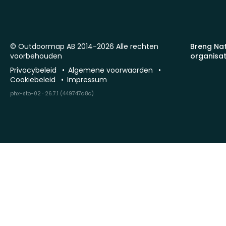
© Outdoormap AB 2014-2026 Alle rechten
Breng Na
voorbehouden
organisat
Privacybeleid
Algemene voorwaarden
Cookiebeleid
Impressum
phx-sto-02 · 26.7.1 (449747a8c)