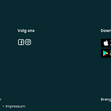
Volg ons
Down
Facebook
Instagram
App
Stor
App
Stor
n
Breng
d
Impressum