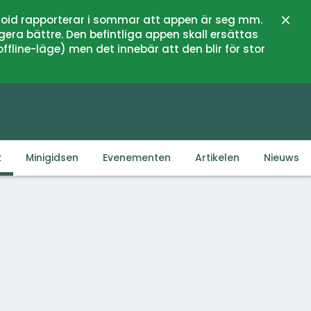
oid rapporterar i sommar att appen är seg mm.
Sluit
gera bättre. Den befintliga appen skall ersättas
fline-läge) men det innebär att den blir för stor
k
Minigidsen
Evenementen
Artikelen
Nieuws