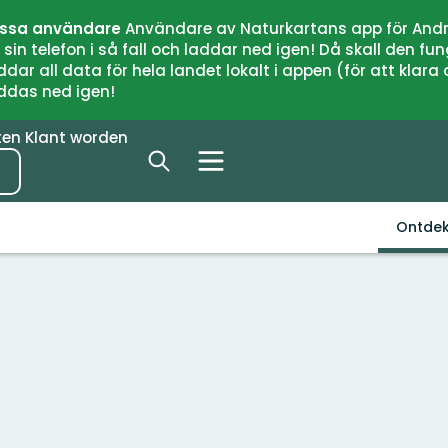
issa användare
Användare av Naturkartans app för Andr
n telefon i så fall och laddar ned igen! Då skall den fun
 all data för hela landet lokalt i appen (för att klara of
addas ned igen!
ten
Klant worden
Ontde