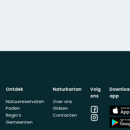
Ontdek
Naturkartan
Volg
Downloa
ons
app
Natuurreservaten
Over ons
Facebook
App
Paden
Gidsen
Store
Regio’s
Contacten
Instagram
App
Gemeenten
Store