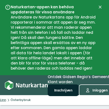
Naturkartan-appen kan behöva
Sluit
uppdateras för vissa användare
Användare av Naturkartans app för Android
rapporterar i sommar att appen är seg mm.
Vi rekommenderar att man raderar appen
helt från sin telefon i så fall och laddar ned
igen! Då skall den fungera bättre. Den
befintliga appen skall ersättas av en ny app
efter sommaren. Den gamla appen laddar
all data för hela landet lokalt i appen (för
att klara offline-läge) men det innebär att
den blir för stor för vissa telefoner - då
behöver den raderas och laddas ned igen!
Ontdek
Gidsen
Regio’s
Gemeen
Klant worden
Inschrijven
Inloggen
Linn
Österbybruk